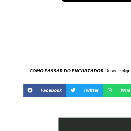
𝘾𝙊𝙈𝙊 𝙋𝘼𝙎𝙎𝘼𝙍 𝘿𝙊 𝙀𝙉𝘾𝙐𝙍𝙏𝘼𝘿𝙊𝙍: Desça e cliqu
Facebook
Twitter
Wha