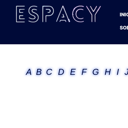
INI
SO
A
B
C
D
E
F
G
H
I