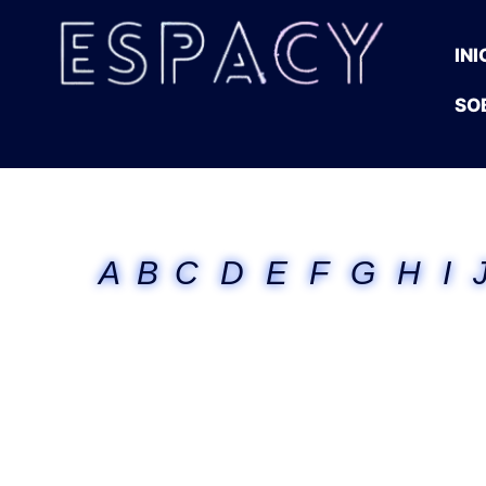
INI
SO
A
B
C
D
E
F
G
H
I