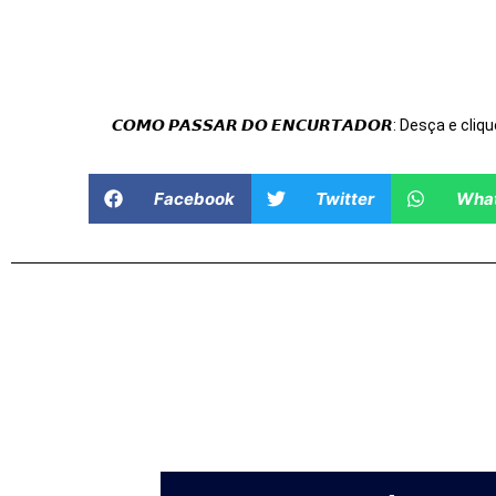
𝘾𝙊𝙈𝙊 𝙋𝘼𝙎𝙎𝘼𝙍 𝘿𝙊 𝙀𝙉𝘾𝙐𝙍𝙏𝘼𝘿𝙊𝙍: Desça e cliqu
Facebook
Twitter
Wha