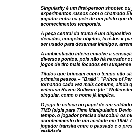
Singularity é um
first-person shooter
, ou
experimentos russos com o chamado Elem
jogador entra na pele de um piloto que 
acontecimentos temporais.
A peça central da trama é um dispositivo
décadas, congelar objetos, fazê-los ir p
ser usado para desarmar inimigos, arreme
A ambientação inteira envolve a sensaç
diversos pontos, pois não há narrador 
jogos de tiro mais focados em suspense do
Títulos que brincam com o tempo não sã
primeira pessoa – “Braid”, “Prince of Per
tornando cada vez mais comuns, ainda q
veterana Raven Software (de “Wolfenste
singular, como o nome já implica.
O jogo te coloca no papel de um soldad
TMD (sigla para Time Manipulation Device
tempo, o jogador precisa descobrir os m
acontecimento de um acidade em 1950. A
jogador transita entre o passado e o pr
realidade.