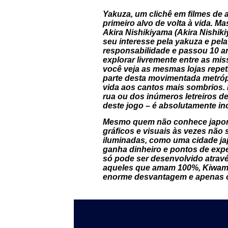
Yakuza, um clichê em filmes de
primeiro alvo de volta à vida. Ma
Akira Nishikiyama (Akira Nishik
seu interesse pela yakuza e pela
responsabilidade e passou 10 a
explorar livremente entre as m
você veja as mesmas lojas repet
parte desta movimentada metróp
vida aos cantos mais sombrios.
rua ou dos inúmeros letreiros d
deste jogo – é absolutamente inc
Mesmo quem não conhece japonês
gráficos e visuais às vezes não 
iluminadas, como uma cidade jap
ganha dinheiro e pontos de exper
só pode ser desenvolvido atrav
aqueles que amam 100%, Kiwami 
enorme desvantagem e apenas o