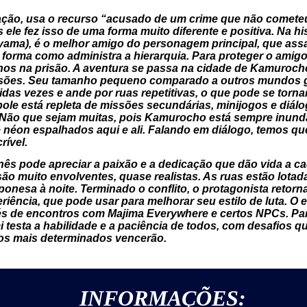
 ação, usa o recurso “acusado de um crime que não comete
s ele fez isso de uma forma muito diferente e positiva. Na h
iyama), é o melhor amigo do personagem principal, que as
 forma como administra a hierarquia. Para proteger o amigo
nos na prisão. A aventura se passa na cidade de Kamuroc
issões. Seu tamanho pequeno comparado a outros mundos g
idas vezes e ande por ruas repetitivas, o que pode se tor
ole está repleta de missões secundárias, minijogos e diá
 Não que sejam muitas, pois Kamurocho está sempre inunda
e néon espalhados aqui e ali. Falando em diálogo, temos q
rível.
 pode apreciar a paixão e a dedicação que dão vida a c
são muito envolventes, quase realistas. As ruas estão lota
onesa à noite. Terminado o conflito, o protagonista retor
iência, que pode usar para melhorar seu estilo de luta. O e
és de encontros com Majima Everywhere e certos NPCs. Par
testa a habilidade e a paciência de todos, com desafios 
s mais determinados vencerão.
INFORMAÇÕES: