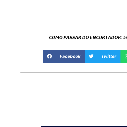
𝘾𝙊𝙈𝙊 𝙋𝘼𝙎𝙎𝘼𝙍 𝘿𝙊 𝙀𝙉𝘾𝙐𝙍𝙏𝘼𝘿𝙊𝙍: 
Facebook
Twitter