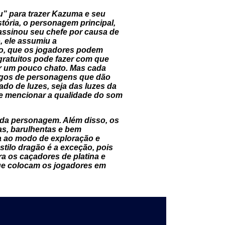
u” para trazer Kazuma e seu
istória, o personagem principal,
sassinou seu chefe por causa de
, ele assumiu a
ho, que os jogadores podem
ratuitos pode fazer com que
nar um pouco chato. Mas cada
logos de personagens que dão
do de luzes, seja das luzes da
ue mencionar a qualidade do som
ada personagem. Além disso, os
das, barulhentas e bem
na ao modo de exploração e
stilo dragão é a exceção, pois
a os caçadores de platina e
que colocam os jogadores em