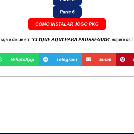
Parte 6
COMO INSTALAR JOGO PKG
Desça e clique em "𝘾𝙇𝙄𝙌𝙐𝙀 𝘼𝙌𝙐𝙄 𝙋𝘼𝙍𝘼 𝙋𝙍𝙊𝙎𝙎𝙀𝙂𝙐𝙄𝙍" espere o
WhatsApp
Telegram
Email