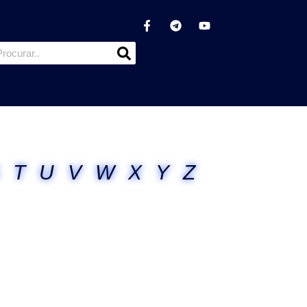
T
U
V
W
X
Y
Z