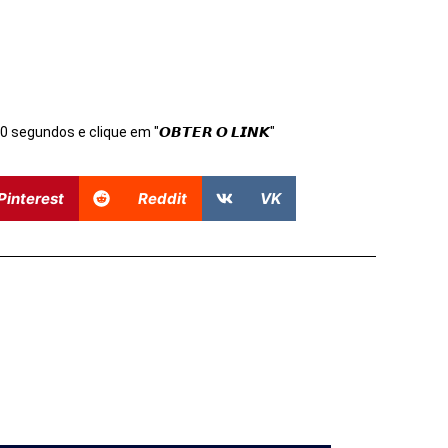
s 10 segundos e clique em "𝙊𝘽𝙏𝙀𝙍 𝙊 𝙇𝙄𝙉𝙆"
Pinterest
Reddit
VK