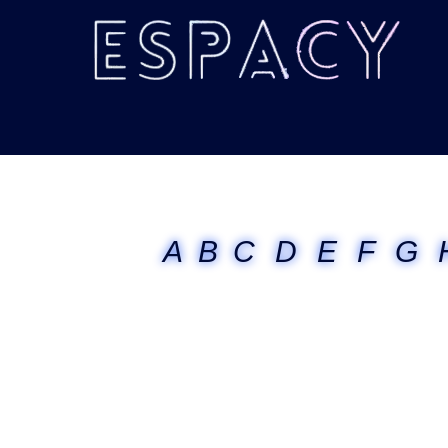
A
B
C
D
E
F
G