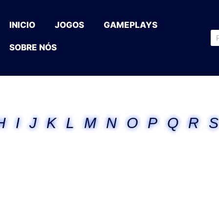
INICIO
JOGOS
GAMEPLAYS
SOBRE NÓS
H
I
J
K
L
M
N
O
P
Q
R
S