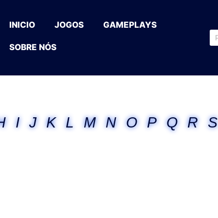
INICIO
JOGOS
GAMEPLAYS
SOBRE NÓS
H
I
J
K
L
M
N
O
P
Q
R
S