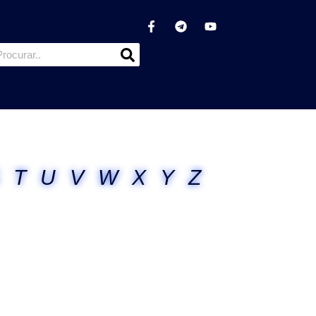
T
U
V
W
X
Y
Z