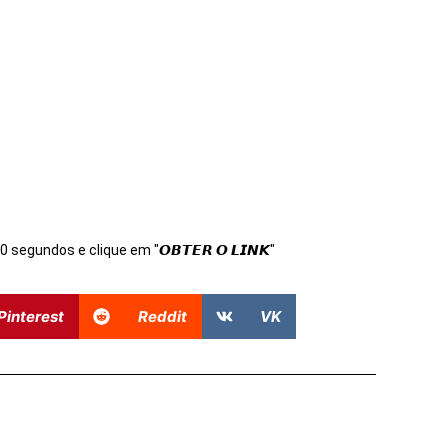
s 10 segundos e clique em "𝙊𝘽𝙏𝙀𝙍 𝙊 𝙇𝙄𝙉𝙆"
Pinterest
Reddit
VK