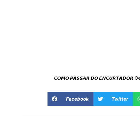
𝘾𝙊𝙈𝙊 𝙋𝘼𝙎𝙎𝘼𝙍 𝘿𝙊 𝙀𝙉𝘾𝙐𝙍𝙏𝘼𝘿𝙊𝙍: 
Facebook
Twitter