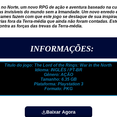
no Norte, um novo RPG de ação e aventura baseado na cult
ras invisíveis do mundo sem a Irmandade. Um novo enred
ames fazem com que este jogo se destaque de sua inspira
ias fora da Terra-média que ainda não foram contadas. Est
ntra as forças das trevas da Terra-média.
INFORMAÇÕES:
Titulo do jogo: The Lord of the Rings: War in the North
Idioma: INGLÊS / PT-BR
Gênero: AÇÃO
Tamanho: 6.35 GB
Plataforma: Playstation 3
Formato: PKG
Baixar Agora