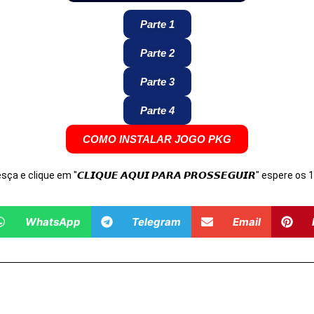
Parte 1
Parte 2
Parte 3
Parte 4
COMO INSTALAR JOGO PKG
Desça e clique em "𝘾𝙇𝙄𝙌𝙐𝙀 𝘼𝙌𝙐𝙄 𝙋𝘼𝙍𝘼 𝙋𝙍𝙊𝙎𝙎𝙀𝙂𝙐𝙄𝙍" espere o
WhatsApp
Telegram
Email