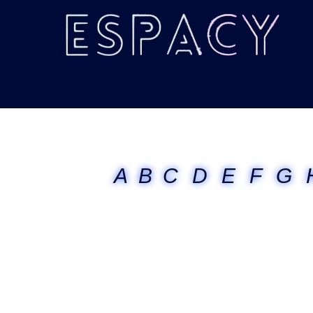
A
B
C
D
E
F
G