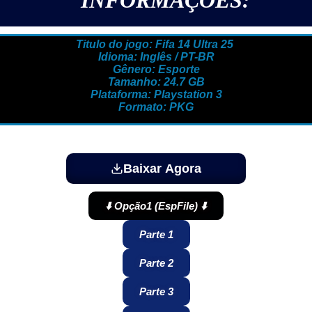
Titulo do jogo: Fifa 14 Ultra 25
Idioma: Inglês / PT-BR
Gênero: Esporte
Tamanho: 24.7 GB
Plataforma: Playstation 3
Formato: PKG
Baixar Agora
⬇️ Opção1 (EspFile) ⬇️
Parte 1
Parte 2
Parte 3