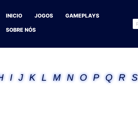
INICIO
JOGOS
GAMEPLAYS
SOBRE NÓS
H
I
J
K
L
M
N
O
P
Q
R
S