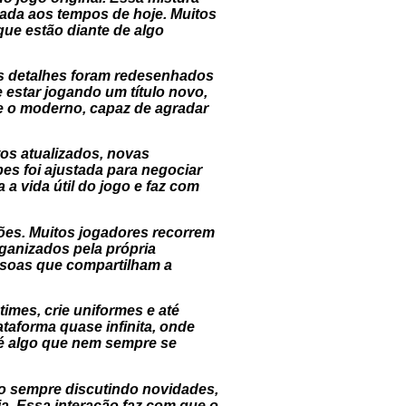
ada aos tempos de hoje. Muitos
que estão diante de algo
os detalhes foram redesenhados
 estar jogando um título novo,
 e o moderno, capaz de agradar
os atualizados, novas
bes foi ajustada para negociar
a vida útil do jogo e faz com
ões. Muitos jogadores recorrem
rganizados pela própria
ssoas que compartilham a
imes, crie uniformes e até
taforma quase infinita, onde
 é algo que nem sempre se
ão sempre discutindo novidades,
a. Essa interação faz com que o