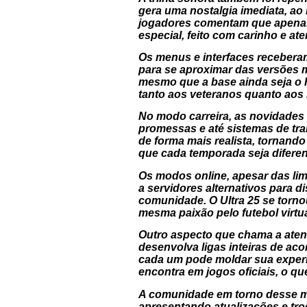
gera uma nostalgia imediata, a
jogadores comentam que apenas ou
especial, feito com carinho e at
Os menus e interfaces recebera
para se aproximar das versões m
mesmo que a base ainda seja o F
tanto aos veteranos quanto aos
No modo carreira, as novidades 
promessas e até sistemas de tran
de forma mais realista, tornando
que cada temporada seja diferent
Os modos online, apesar das li
a servidores alternativos para d
comunidade. O Ultra 25 se torn
mesma paixão pelo futebol virtua
Outro aspecto que chama a atenç
desenvolva ligas inteiras de ac
cada um pode moldar sua experi
encontra em jogos oficiais, o que
A comunidade em torno desse mo
apresentando atualizações e tro