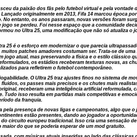
sceu da paixão dos fãs pelo futebol virtual e pela vontade 
. Lançado originalmente em 2013, Fifa 14 marcou época por t
ão. No entanto, os anos passaram, novas versões foram sur
 jogo se perdeu. Foi nesse espaço que a comunidade decidi
ormou no Ultra 25, uma modificação que não só atualiza o 
tra 25 é o esforço em modernizar o que parecia ultrapassa
o muitos patches amadores costumam ser. Trata-se de uma
jogo atual, mas preservando a física e o estilo clássico q
reformulados, os estádios receberam texturas novas, as chu
lizados para refletirem o futebol contemporâneo.
jogabilidade. O Ultra 25 traz ajustes finos no sistema de 
s fluidos, os passes mais precisos e os chutes mais realista
original, receberam uma inteligência artificial reformulada,
e. Tudo isso resulta em partidas mais competitivas e emoc
ríodo da franquia.
a pela presença de novas ligas e campeonatos, algo que o 
continentes estão presentes, dando ao jogador a oportunid
ra do circuito europeu tradicional. Isso cria uma sensação d
o maior do que se poderia esperar de um mod gratuito.
sada, com músicas atuais inseridas ao lado das clássicas d