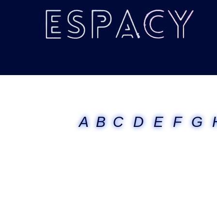
A
B
C
D
E
F
G