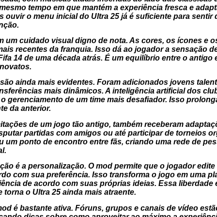
o mesmo tempo em que mantém a experiência fresca e adapt
vir o menu inicial do Ultra 25 já é suficiente para sentir 
enção.
m um cuidado visual digno de nota. As cores, os ícones e 
ais recentes da franquia. Isso dá ao jogador a sensação de
ifa 14 de uma década atrás. É um equilíbrio entre o antigo
 novatos.
são ainda mais evidentes. Foram adicionados jovens talent
sferências mais dinâmicos. A inteligência artificial dos clu
 o gerenciamento de um time mais desafiador. Isso prolonga 
e da anterior.
mitações de um jogo tão antigo, também receberam adaptaç
isputar partidas com amigos ou até participar de torneios o
ou um ponto de encontro entre fãs, criando uma rede de pe
l.
ão é a personalização. O mod permite que o jogador edite t
ordo com sua preferência. Isso transforma o jogo em uma pla
ência de acordo com suas próprias ideias. Essa liberdade
 torna o Ultra 25 ainda mais atraente.
d é bastante ativa. Fóruns, grupos e canais de vídeo est
cando dicas sobre como aproveitar ao máximo a experiênci