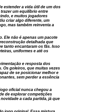
de estender a vida útil de um dos
razer um equilíbrio entre
gindo, e muitos jogadores
u criar algo diferente, um
jogo, mas também reinventa a
do. Ele não é apenas um pacote
 reconstrução detalhada que
ue tanto encantaram os fãs. Isso
teiras, uniformes e até os
movimentação e resposta dos
s. Os goleiros, que muitas vezes
 capaz de se posicionar melhor e
ionantes, sem perder a essência
jogo oficial nunca chegou a
ade de explorar competições
e novidade a cada partida, já que
o jogo original. Essa mistura