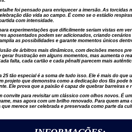
es.
etalhe foi pensado para enriquecer a imersão. As torcidas m
elebração dão vida ao campo. É como se o estádio respiras
partida com intensidade.
ara experimentações que dificilmente seriam vistas em vers
ores aposentados podem ser adicionados, criando cenários
a amplia as possibilidades e garante momentos únicos dentr
lusão de árbitros mais dinâmicos, com decisões menos prev
e gerar frustração em alguns momentos, mas aumenta o real
 Cada falta, cada cartão e cada pênalti parecem mais autên
ltra 25 tão especial é a soma de tudo isso. Ele é mais do 
 Um projeto que demonstra como a dedicação dos fãs pode 
nte. Ele prova que a paixão é capaz de quebrar barreiras e 
 um convite para revisitar um clássico com olhos novos. É 
game, mas agora com um brilho renovado. Para quem ama o e
 que merece ser celebrada e preservada como parte da cultu
INFORMAÇÕES: