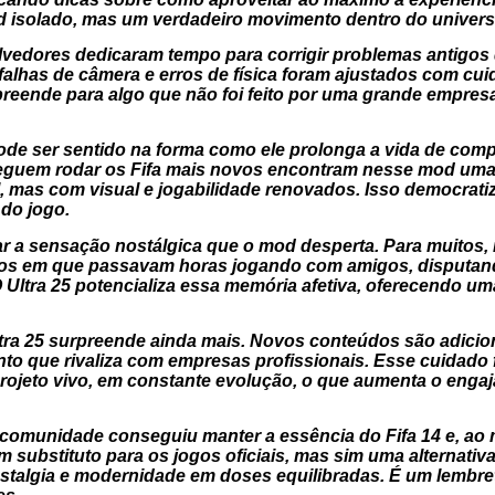
d isolado, mas um verdadeiro movimento dentro do univers
lvedores dedicaram tempo para corrigir problemas antigos
 falhas de câmera e erros de física foram ajustados com cui
rpreende para algo que não foi feito por uma grande empre
ode ser sentido na forma como ele prolonga a vida de co
guem rodar os Fifa mais novos encontram nesse mod uma al
mas com visual e jogabilidade renovados. Isso democratiz
do jogo.
 a sensação nostálgica que o mod desperta. Para muitos, re
s em que passavam horas jogando com amigos, disputand
 Ultra 25 potencializa essa memória afetiva, oferecendo u
Ultra 25 surpreende ainda mais. Novos conteúdos são adici
 que rivaliza com empresas profissionais. Esse cuidado 
rojeto vivo, em constante evolução, o que aumenta o engaj
 comunidade conseguiu manter a essência do Fifa 14 e, ao
um substituto para os jogos oficiais, mas sim uma alternativ
nostalgia e modernidade em doses equilibradas. É um lembre