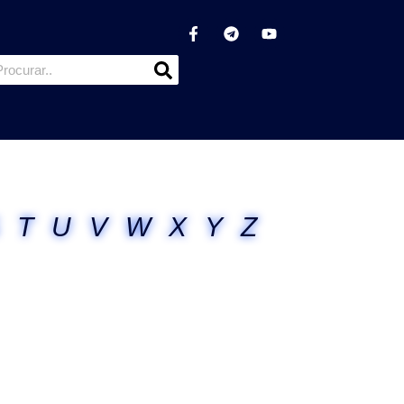
T
U
V
W
X
Y
Z