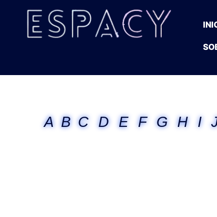
INI
SO
A
B
C
D
E
F
G
H
I