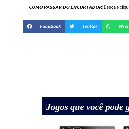
𝘾𝙊𝙈𝙊 𝙋𝘼𝙎𝙎𝘼𝙍 𝘿𝙊 𝙀𝙉𝘾𝙐𝙍𝙏𝘼𝘿𝙊𝙍: Desça e cliqu
Facebook
Twitter
Wha
Jogos que você pode g