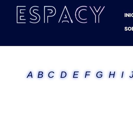
INI
SO
A
B
C
D
E
F
G
H
I