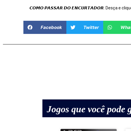
𝘾𝙊𝙈𝙊 𝙋𝘼𝙎𝙎𝘼𝙍 𝘿𝙊 𝙀𝙉𝘾𝙐𝙍𝙏𝘼𝘿𝙊𝙍: Desça e cliqu
Facebook
Twitter
Wha
Jogos que você pode g