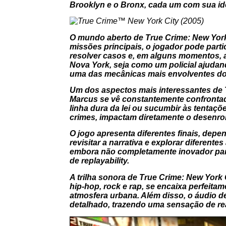
Brooklyn e o Bronx, cada um com sua iden
O mundo aberto de
True Crime: New York
missões principais, o jogador pode partic
resolver casos e, em alguns momentos, a
Nova York, seja como um policial ajuda
uma das mecânicas mais envolventes do
Um dos aspectos mais interessantes de
Marcus se vê constantemente confrontad
linha dura da lei ou sucumbir às tentaç
crimes, impactam diretamente o desenrol
O jogo apresenta diferentes finais, depe
revisitar a narrativa e explorar diferent
embora não completamente inovador para
de replayability.
A trilha sonora de
True Crime: New York 
hip-hop, rock e rap, se encaixa perfeit
atmosfera urbana. Além disso, o áudio de
detalhado, trazendo uma sensação de re