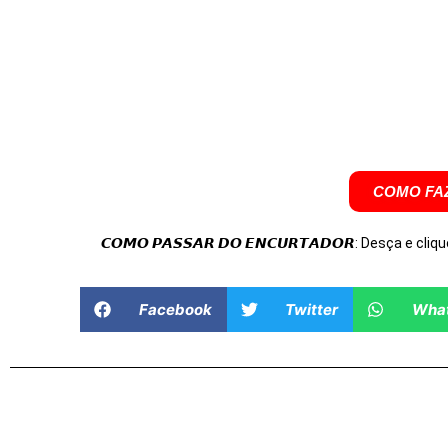
COMO FAZ
𝘾𝙊𝙈𝙊 𝙋𝘼𝙎𝙎𝘼𝙍 𝘿𝙊 𝙀𝙉𝘾𝙐𝙍𝙏𝘼𝘿𝙊𝙍: Desça e cliqu
Facebook
Twitter
Wha