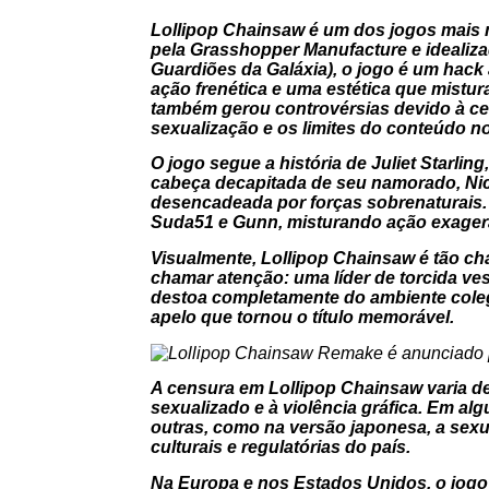
Lollipop Chainsaw
é um dos jogos mais m
pela Grasshopper Manufacture e idealiz
Guardiões da Galáxia
), o jogo é um hack
ação frenética e uma estética que mistur
também gerou controvérsias devido à cen
sexualização e os limites do conteúdo 
O jogo segue a história de Juliet Starl
cabeça decapitada de seu namorado, Nick
desencadeada por forças sobrenaturais. A
Suda51 e Gunn, misturando ação exager
Visualmente,
Lollipop Chainsaw
é tão ch
chamar atenção: uma líder de torcida ve
destoa completamente do ambiente colegia
apelo que tornou o título memorável.
A censura em
Lollipop Chainsaw
varia d
sexualizado e à violência gráfica. Em a
outras, como na versão japonesa, a sexua
culturais e regulatórias do país.
Na Europa e nos Estados Unidos, o jogo 