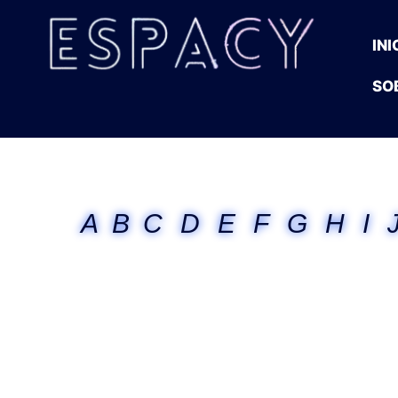
INI
SO
A
B
C
D
E
F
G
H
I