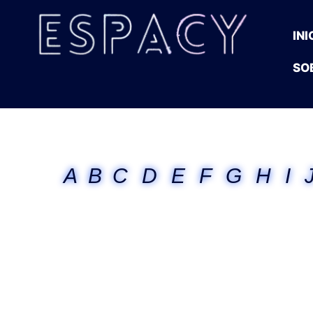
INI
SO
A
B
C
D
E
F
G
H
I