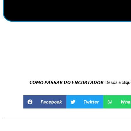
𝘾𝙊𝙈𝙊 𝙋𝘼𝙎𝙎𝘼𝙍 𝘿𝙊 𝙀𝙉𝘾𝙐𝙍𝙏𝘼𝘿𝙊𝙍: Desça e cliqu
Facebook
Twitter
Wha