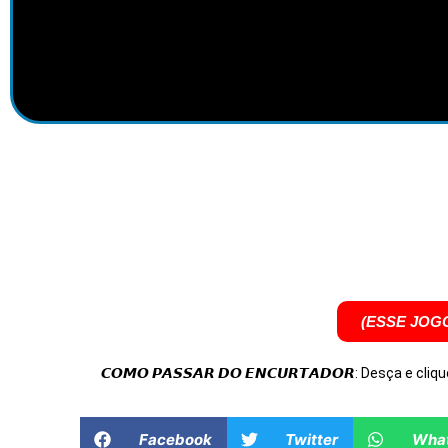
(ESSE JOG
𝘾𝙊𝙈𝙊 𝙋𝘼𝙎𝙎𝘼𝙍 𝘿𝙊 𝙀𝙉𝘾𝙐𝙍𝙏𝘼𝘿𝙊𝙍: Desça e cliqu
Facebook
Twitter
Wha