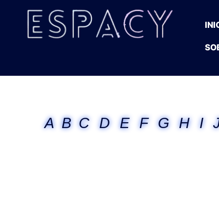
INI
SO
A
B
C
D
E
F
G
H
I