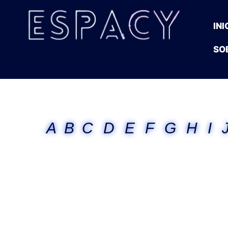
INI
SO
A
B
C
D
E
F
G
H
I