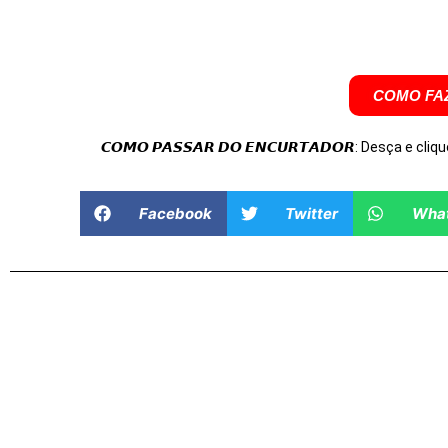
COMO FAZ
𝘾𝙊𝙈𝙊 𝙋𝘼𝙎𝙎𝘼𝙍 𝘿𝙊 𝙀𝙉𝘾𝙐𝙍𝙏𝘼𝘿𝙊𝙍: Desça e cliqu
Facebook
Twitter
Wha