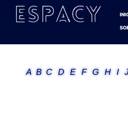
INI
SO
A
B
C
D
E
F
G
H
I