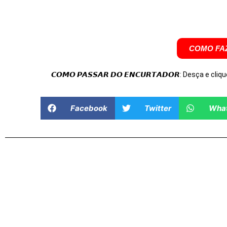
COMO FAZ
𝘾𝙊𝙈𝙊 𝙋𝘼𝙎𝙎𝘼𝙍 𝘿𝙊 𝙀𝙉𝘾𝙐𝙍𝙏𝘼𝘿𝙊𝙍: Desça e cliqu
Facebook
Twitter
Wha