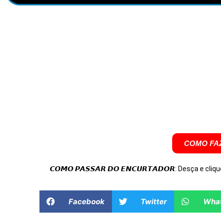
COMO FAZ
𝘾𝙊𝙈𝙊 𝙋𝘼𝙎𝙎𝘼𝙍 𝘿𝙊 𝙀𝙉𝘾𝙐𝙍𝙏𝘼𝘿𝙊𝙍: Desça e cliqu
Facebook
Twitter
Wha