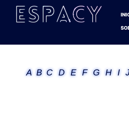
INI
SO
A
B
C
D
E
F
G
H
I