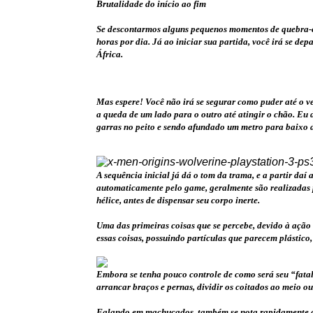
Brutalidade do início ao fim
Se descontarmos alguns pequenos momentos de quebra-ca
horas por dia. Já ao iniciar sua partida, você irá se d
África.
Mas espere! Você não irá se segurar como puder até o ve
a queda de um lado para o outro até atingir o chão. Eu 
garras no peito e sendo afundado um metro para baixo d
A sequência inicial já dá o tom da trama, e a partir da
automaticamente pelo game, geralmente são realizadas po
hélice, antes de dispensar seu corpo inerte.
Uma das primeiras coisas que se percebe, devido à ação
essas coisas, possuindo partículas que parecem plástic
Embora se tenha pouco controle de como será seu “fatal
arrancar braços e pernas, dividir os coitados ao meio o
Falando em machucados, também se nota rapidamente que