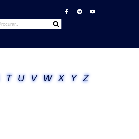
T
U
V
W
X
Y
Z