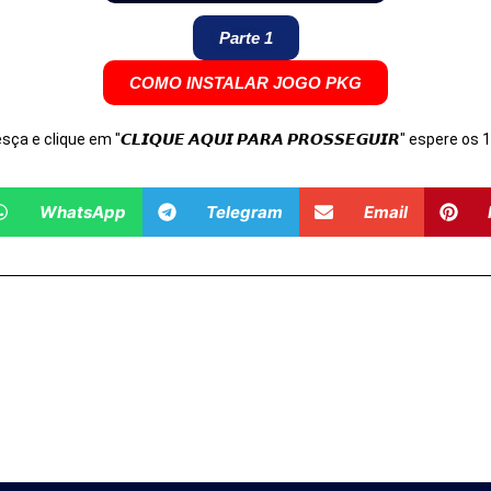
Parte 1
COMO INSTALAR JOGO PKG
Desça e clique em "𝘾𝙇𝙄𝙌𝙐𝙀 𝘼𝙌𝙐𝙄 𝙋𝘼𝙍𝘼 𝙋𝙍𝙊𝙎𝙎𝙀𝙂𝙐𝙄𝙍" espere o
WhatsApp
Telegram
Email