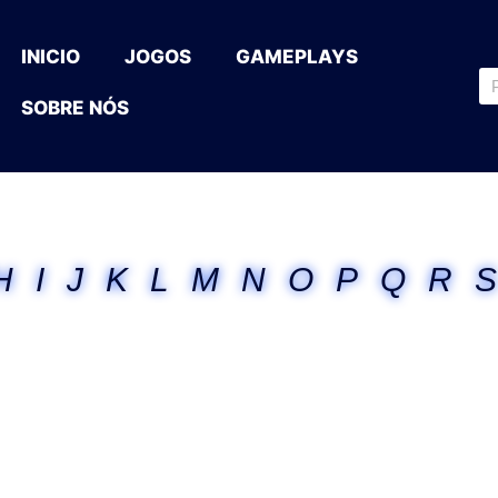
INICIO
JOGOS
GAMEPLAYS
SOBRE NÓS
H
I
J
K
L
M
N
O
P
Q
R
S