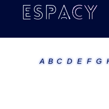
A
B
C
D
E
F
G