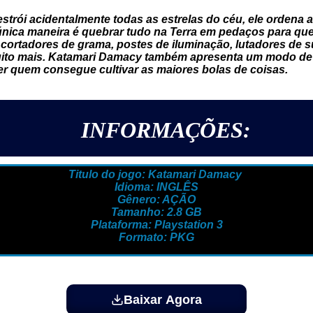
trói acidentalmente todas as estrelas do céu, ele ordena 
única maneira é quebrar tudo na Terra em pedaços para que 
, cortadores de grama, postes de iluminação, lutadores de 
ito mais. Katamari Damacy também apresenta um modo de b
 quem consegue cultivar as maiores bolas de coisas.
INFORMAÇÕES:
Titulo do jogo: Katamari Damacy
Idioma: INGLÊS
Gênero: AÇÃO
Tamanho: 2.8 GB
Plataforma: Playstation 3
Formato: PKG
Baixar Agora