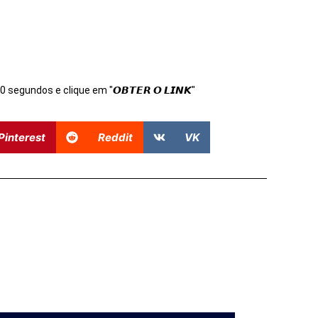
s 10 segundos e clique em "𝙊𝘽𝙏𝙀𝙍 𝙊 𝙇𝙄𝙉𝙆"
Pinterest
Reddit
VK