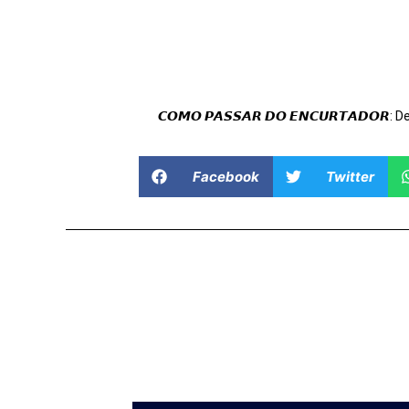
𝘾𝙊𝙈𝙊 𝙋𝘼𝙎𝙎𝘼𝙍 𝘿𝙊 𝙀𝙉𝘾𝙐𝙍𝙏𝘼𝘿𝙊𝙍: 
Facebook
Twitter