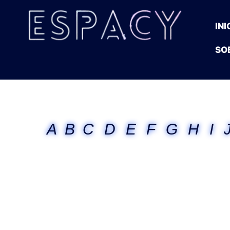
INI
SO
A
B
C
D
E
F
G
H
I