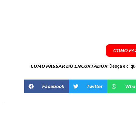
COMO FAZ
𝘾𝙊𝙈𝙊 𝙋𝘼𝙎𝙎𝘼𝙍 𝘿𝙊 𝙀𝙉𝘾𝙐𝙍𝙏𝘼𝘿𝙊𝙍: Desça e cliqu
Facebook
Twitter
Wha