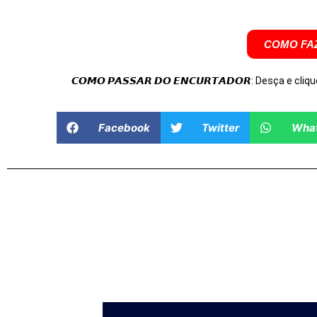
COMO FAZ
𝘾𝙊𝙈𝙊 𝙋𝘼𝙎𝙎𝘼𝙍 𝘿𝙊 𝙀𝙉𝘾𝙐𝙍𝙏𝘼𝘿𝙊𝙍: Desça e cliqu
Facebook
Twitter
Wha