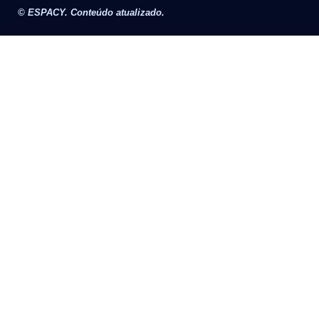
©
ESPACY. Conteúdo atualizado.