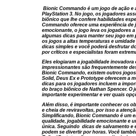
Bionic Commando é um jogo de ação e a
PlayStation 3. No jogo, os jogadores a
biônico que lhe confere habilidades es
Commando oferece uma experiência de jo
emocionante, o jogo leva os jogadores a
algumas dicas para manter seu jogo em p
os jogos a altas temperaturas e umidade
dicas simples e você poderá desfrutar 
por críticos e especialistas foram extre
Eles elogiaram a jogabilidade inovadora e
impressionantes são frequentemente des
Bionic Commando, existem outros jogos 
Solid, Deus Ex e Prototype oferecem a 
dicas para os jogadores incluem a impor
do braço biônico de Nathan Spencer. O j
importante experimentar e ver quais op
Além disso, é importante conhecer os o
e cheia de reviravoltas, por isso a aten
Simplificando, Bionic Commando é um em
qualidade, jogabilidade emocionante e u
única. Seguindo dicas de salvamento e e
podem se divertir por horas. Você tamb