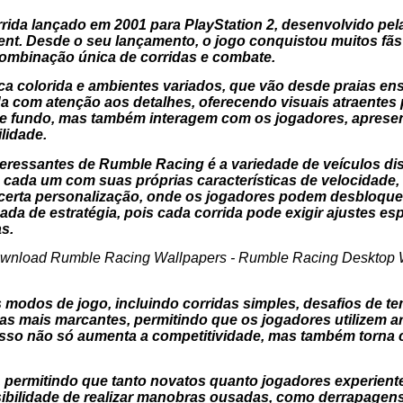
ida lançado em 2001 para PlayStation 2, desenvolvido pela
t. Desde o seu lançamento, o jogo conquistou muitos fãs d
combinação única de corridas e combate.
ica colorida e ambientes variados, que vão desde praias e
a com atenção aos detalhes, oferecendo visuais atraentes 
 fundo, mas também interagem com os jogadores, apresen
lidade.
teressantes de Rumble Racing é a variedade de veículos d
, cada um com suas próprias características de velocidade,
 certa personalização, onde os jogadores podem desbloquea
da de estratégia, pois cada corrida pode exigir ajustes esp
s.
 modos de jogo, incluindo corridas simples, desafios de 
as mais marcantes, permitindo que os jogadores utilizem a
 Isso não só aumenta a competitividade, mas também torna c
o, permitindo que tanto novatos quanto jogadores experiente
sibilidade de realizar manobras ousadas, como derrapagens