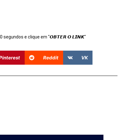
s 10 segundos e clique em "𝙊𝘽𝙏𝙀𝙍 𝙊 𝙇𝙄𝙉𝙆"
Pinterest
Reddit
VK