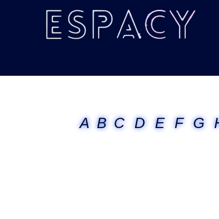
A
B
C
D
E
F
G