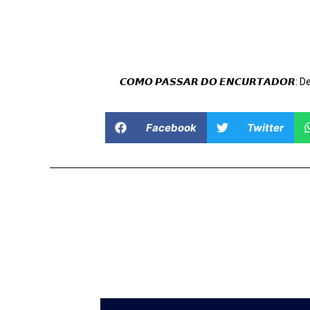
𝘾𝙊𝙈𝙊 𝙋𝘼𝙎𝙎𝘼𝙍 𝘿𝙊 𝙀𝙉𝘾𝙐𝙍𝙏𝘼𝘿𝙊𝙍: 
Facebook
Twitter