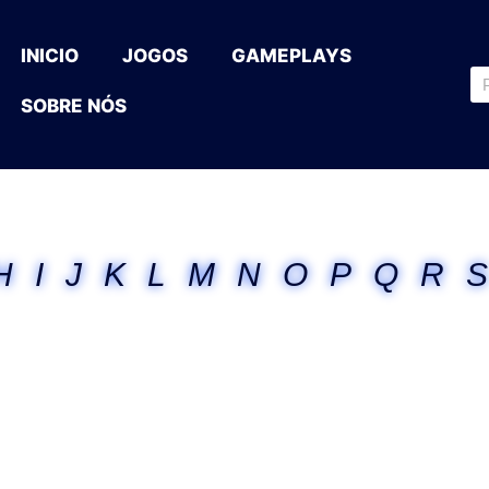
INICIO
JOGOS
GAMEPLAYS
SOBRE NÓS
H
I
J
K
L
M
N
O
P
Q
R
S