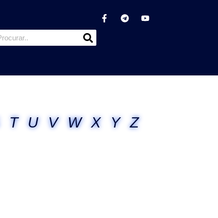
T
U
V
W
X
Y
Z