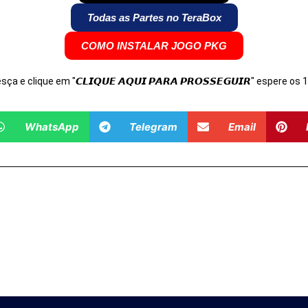
Todas as Partes no TeraBox
COMO INSTALAR JOGO PKG
Desça e clique em "𝘾𝙇𝙄𝙌𝙐𝙀 𝘼𝙌𝙐𝙄 𝙋𝘼𝙍𝘼 𝙋𝙍𝙊𝙎𝙎𝙀𝙂𝙐𝙄𝙍" espere o
WhatsApp
Telegram
Email