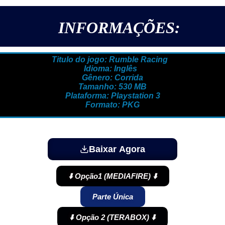
INFORMAÇÕES:
Titulo do jogo: Rumble Racing
Idioma: Inglês
Gênero: Corrida
Tamanho: 530 MB
Plataforma: Playstation 3
Formato: PKG
Baixar Agora
⬇️ Opção1 (MEDIAFIRE) ⬇️
Parte Única
⬇️ Opção 2 (TERABOX) ⬇️