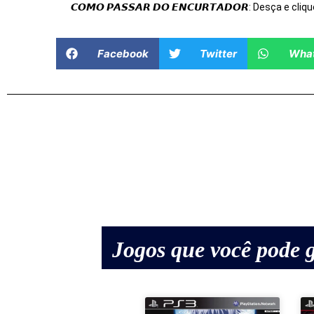
𝘾𝙊𝙈𝙊 𝙋𝘼𝙎𝙎𝘼𝙍 𝘿𝙊 𝙀𝙉𝘾𝙐𝙍𝙏𝘼𝘿𝙊𝙍: Desça e cliqu
Facebook
Twitter
Wha
Jogos que você pode g