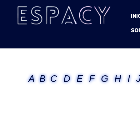
INI
SO
A
B
C
D
E
F
G
H
I