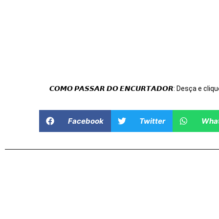
𝘾𝙊𝙈𝙊 𝙋𝘼𝙎𝙎𝘼𝙍 𝘿𝙊 𝙀𝙉𝘾𝙐𝙍𝙏𝘼𝘿𝙊𝙍: Desça e cliqu
Facebook
Twitter
Wha