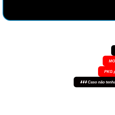
MO
PKG p
⬇️⬇️⬇️
Caso não tenha