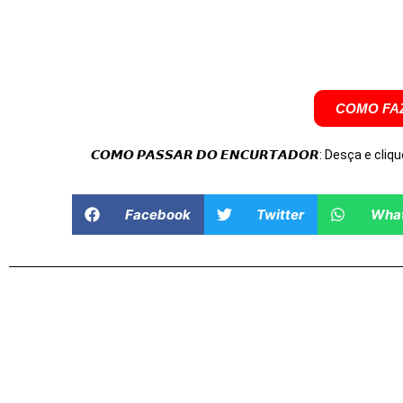
COMO FAZ
𝘾𝙊𝙈𝙊 𝙋𝘼𝙎𝙎𝘼𝙍 𝘿𝙊 𝙀𝙉𝘾𝙐𝙍𝙏𝘼𝘿𝙊𝙍: Desça e cliqu
Facebook
Twitter
Wha