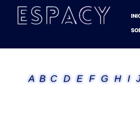
INI
SO
A
B
C
D
E
F
G
H
I