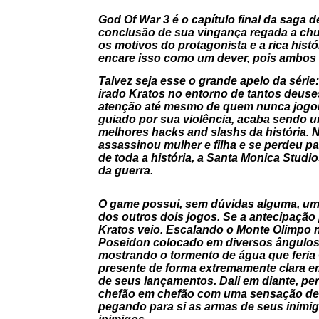
God Of War 3 é o capítulo final da saga 
conclusão de sua vingança regada a chu
os motivos do protagonista e a rica histó
encare isso como um dever, pois ambos s
Talvez seja esse o grande apelo da séri
irado Kratos no entorno de tantos deuse
atenção até mesmo de quem nunca jogou v
guiado por sua violência, acaba sendo 
melhores
hacks and slashs
da história. 
assassinou mulher e filha e se perdeu p
de toda a história, a Santa Monica Studi
da guerra.
O game possui, sem dúvidas alguma, um do
dos outros dois jogos. Se a antecipação
Kratos veio. Escalando o Monte Olimpo n
Poseidon colocado em diversos ângulos 
mostrando o tormento de água que feria G
presente de forma extremamente clara em 
de seus lançamentos. Dali em diante, per
chefão em chefão com uma sensação de 
pegando para si as armas de seus inimi