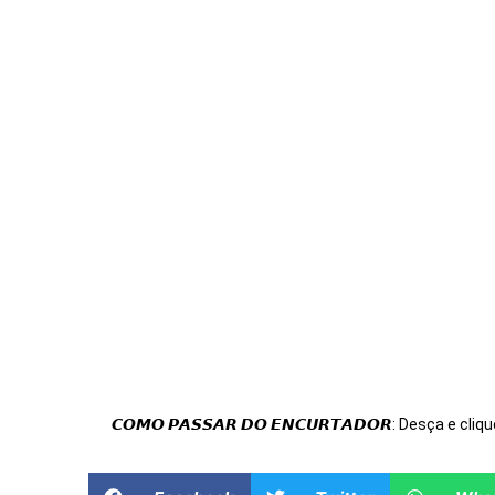
𝘾𝙊𝙈𝙊 𝙋𝘼𝙎𝙎𝘼𝙍 𝘿𝙊 𝙀𝙉𝘾𝙐𝙍𝙏𝘼𝘿𝙊𝙍: Desça e cliqu