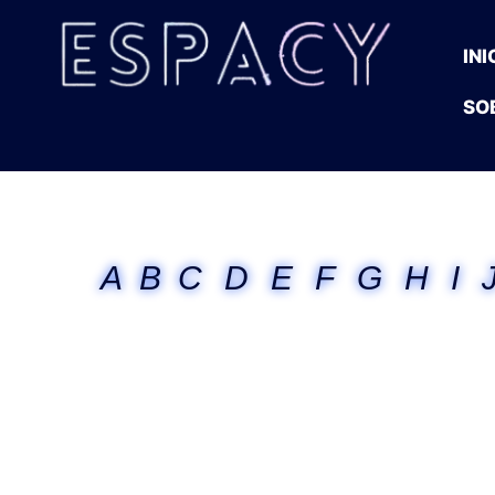
INI
SO
A
B
C
D
E
F
G
H
I