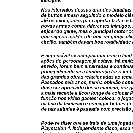
inimigos.
Nos intervalos dessas grandes batalhas
de
button smash
seguindo o modelo clás
até os mini-games para apertar botão e f
novas armas contra diferentes inimigos,
enjoar do game, mas o principal motor co
que siga os moldes de uma vingança cli
chefão, também davam boa rotatividade a
É impossível se decepcionar com o final 
ações do personagem já estava, há muito,
enredo, foram bem amarradas e continua
principalmente se a lembrança for o mot
das grandes obras relacionadas ao tema 
Passados seis anos, minha opinião cont
deve ser apreciado dessa maneira, por ga
a mais recente e ficou longe de colocar
função nos vídeo games: colocar o jogad
na tela da televisão e esmagar botões p
de tais atitudes é passada com precisão
Pode-se dizer que se trata de uma jogada
Playstation 4. Independente disso, ess