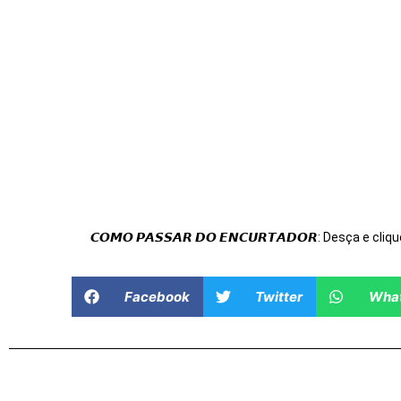
𝘾𝙊𝙈𝙊 𝙋𝘼𝙎𝙎𝘼𝙍 𝘿𝙊 𝙀𝙉𝘾𝙐𝙍𝙏𝘼𝘿𝙊𝙍: Desça e cliqu
Facebook
Twitter
Wha