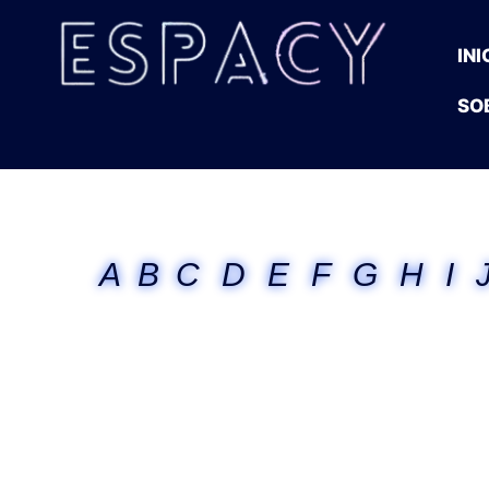
INI
SO
A
B
C
D
E
F
G
H
I