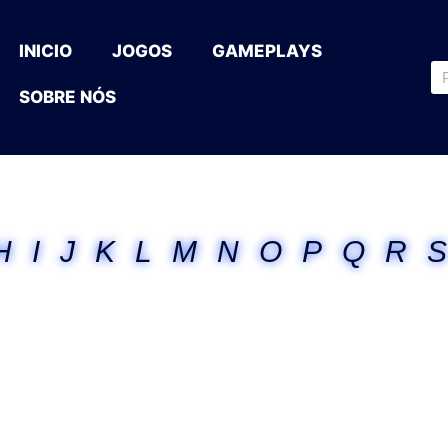
INICIO
JOGOS
GAMEPLAYS
SOBRE NÓS
H
I
J
K
L
M
N
O
P
Q
R
S