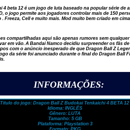
i 4 beta 12 é um jogo de luta baseado na popular série de 
, o jogo permite aos jogadores controlar mais de 150 pers
o . Freeza, Cell e muito mais. Mod muito bem criado em cim
es compartilhadas aqui são apenas rumores sem qualquer c
evar em vão. A Bandai Namco decidiu surpreender os fãs d
pos com o anúncio inesperado de que Dragon Ball Z Legen
 jogo da série foi anunciado durante o final do Dragon Ball 
is.
INFORMAÇÕES:
Titulo do jogo: Dragon Ball Z Budokai Tenkaichi 4 BETA 1
Idioma: INGLÊS
Gênero: LUTA
Tamanho: 5 GB
Plataforma: Playstation 3
Formato: PKG