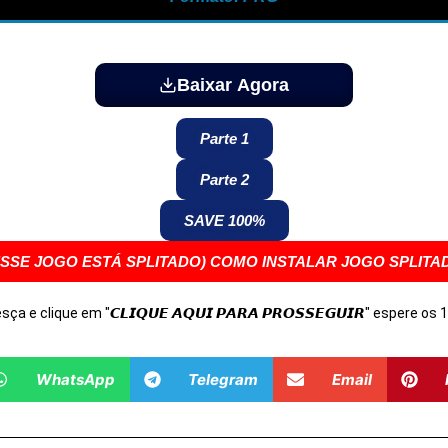
Baixar Agora
Parte 1
Parte 2
SAVE 100%
ESSE JOGO ESTÁ SPLITADO) COMO INSTALAR JOGO SPLITA
Desça e clique em "𝘾𝙇𝙄𝙌𝙐𝙀 𝘼𝙌𝙐𝙄 𝙋𝘼𝙍𝘼 𝙋𝙍𝙊𝙎𝙎𝙀𝙂𝙐𝙄𝙍" espere o
WhatsApp
Telegram
Email