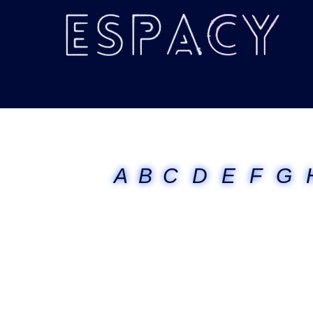
A
B
C
D
E
F
G