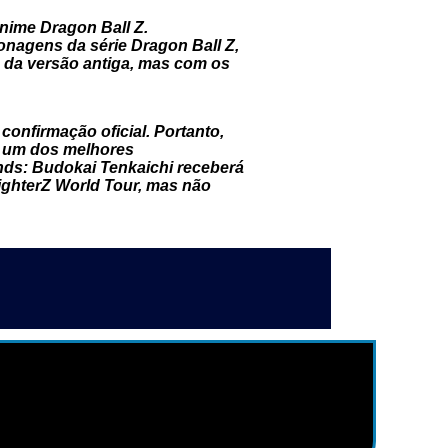
anime Dragon Ball Z.
onagens da série Dragon Ball Z,
a da versão antiga, mas com os
onfirmação oficial. Portanto,
e um dos melhores
ds: Budokai Tenkaichi receberá
FighterZ World Tour, mas não
2