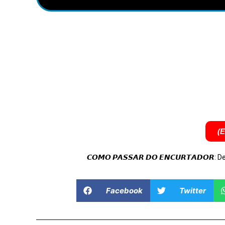
(
𝘾𝙊𝙈𝙊 𝙋𝘼𝙎𝙎𝘼𝙍 𝘿𝙊 𝙀𝙉𝘾𝙐𝙍𝙏𝘼𝘿𝙊𝙍: 
Facebook
Twitter