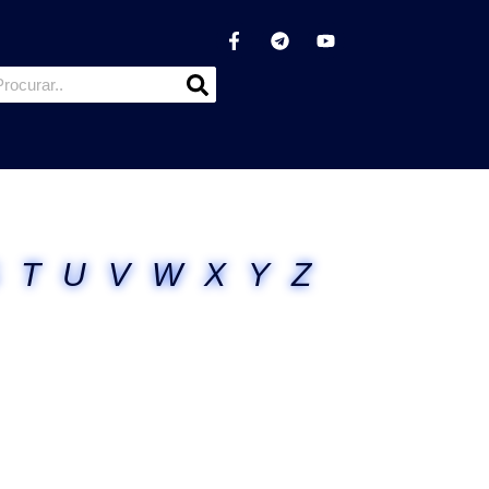
T
U
V
W
X
Y
Z