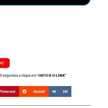
DO
s 10 segundos e clique em "𝙊𝘽𝙏𝙀𝙍 𝙊 𝙇𝙄𝙉𝙆"
Pinterest
Reddit
VK