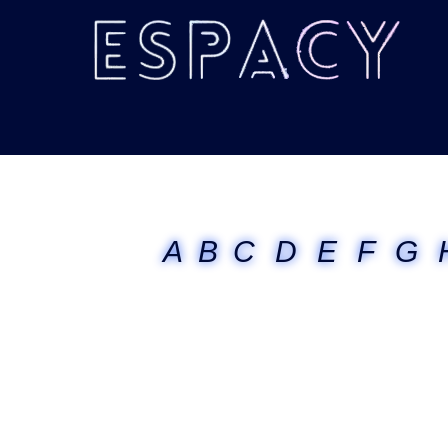
A
B
C
D
E
F
G