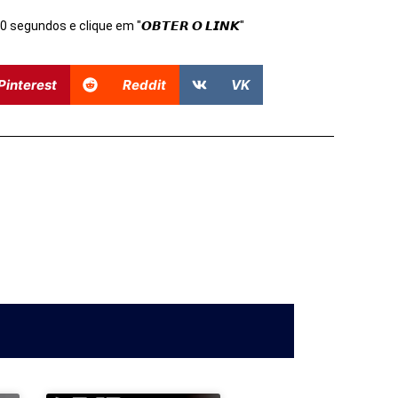
s 10 segundos e clique em "𝙊𝘽𝙏𝙀𝙍 𝙊 𝙇𝙄𝙉𝙆"
Pinterest
Reddit
VK