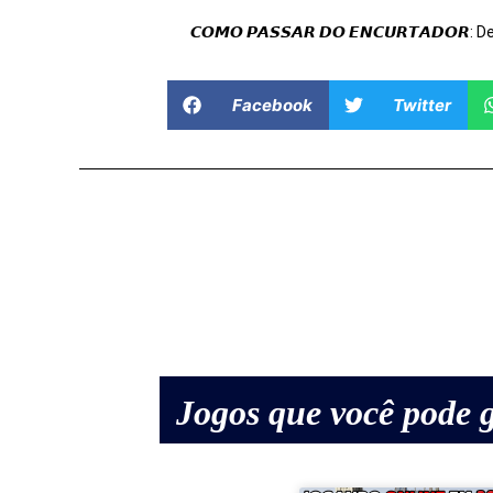
𝘾𝙊𝙈𝙊 𝙋𝘼𝙎𝙎𝘼𝙍 𝘿𝙊 𝙀𝙉𝘾𝙐𝙍𝙏𝘼𝘿𝙊𝙍: 
Facebook
Twitter
Jogos que você pode g