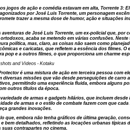
s jogos de ação e comédia estavam em alta,
Torrente 3: E
agonizados por José Luis Torrente, um personagem excêntr
 promete trazer a mesma dose de humor, ação e situações i
aventuras de José Luis Torrente, um ex-policial que, por c
ortodoxos, acaba se metendo em várias confusões. Neste t
gura política, mas, claro, as coisas não saem como planeja
ômicas e caricatas, que refletem a essência dos filmes. O 
ura pop e a outros filmes, o que proporciona um charme espe
Protector
é uma mistura de ação em terceira pessoa com e
m diversas missões que vão desde perseguições de carro a
uitivos, permitindo uma experiência fluida, embora alguns
 outros títulos da época.
variedade de armas e gadgets hilários, que incluem desde 
sidade de armas e o estilo de combate fazem com que cada 
reça grandes inovações.
ulo que, embora não tenha gráficos de última geração, cons
s e bem detalhados, refletindo as locações urbanas típicas
s suas contrapartes no cinema.