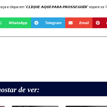
Desça e clique em "𝘾𝙇𝙄𝙌𝙐𝙀 𝘼𝙌𝙐𝙄 𝙋𝘼𝙍𝘼 𝙋𝙍𝙊𝙎𝙎𝙀𝙂𝙐𝙄𝙍" espere o
WhatsApp
Telegram
Email
ostar de ver: