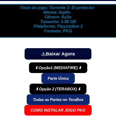
Titulo do jogo: Torrente 3: El protector
Idioma: Inglês
Gênero: Ação
Tamanho: 3.98 GB
Plataforma: Playstation 3
Formato: PKG
Baixar Agora
⬇️ Opção1 (MEDIAFIRE) ⬇️
Parte Única
⬇️ Opção 2 (TERABOX) ⬇️
Todas as Partes no TeraBox
COMO INSTALAR JOGO PKG