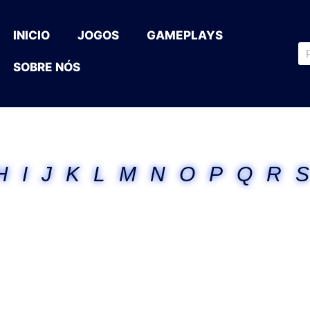
INICIO
JOGOS
GAMEPLAYS
SOBRE NÓS
H
I
J
K
L
M
N
O
P
Q
R
S