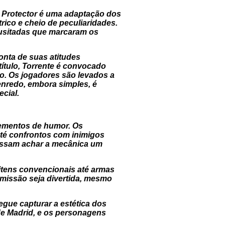
l Protector
é uma adaptação dos
ico e cheio de peculiaridades.
nusitadas que marcaram os
onta de suas atitudes
ítulo, Torrente é convocado
do. Os jogadores são levados a
enredo, embora simples, é
cial.
lementos de humor. Os
té confrontos com inimigos
 possam achar a mecânica um
itens convencionais até armas
missão seja divertida, mesmo
egue capturar a estética dos
 de Madrid, e os personagens