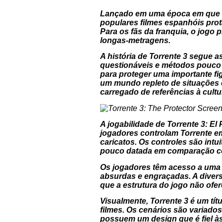
Lançado em uma época em que o
populares filmes espanhóis prot
Para os fãs da franquia, o jogo
longas-metragens.
A história de
Torrente 3
segue as 
questionáveis e métodos pouco 
para proteger uma importante fi
um mundo repleto de situações c
carregado de referências à cult
A jogabilidade de
Torrente 3: El 
jogadores controlam Torrente e
caricatos. Os controles são int
pouco datada em comparação com
Os jogadores têm acesso a uma 
absurdas e engraçadas. A diver
que a estrutura do jogo não ofe
Visualmente,
Torrente 3
é um tít
filmes. Os cenários são variado
possuem um design que é fiel à