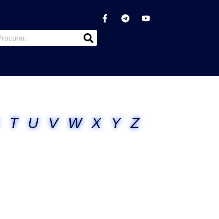
T
U
V
W
X
Y
Z