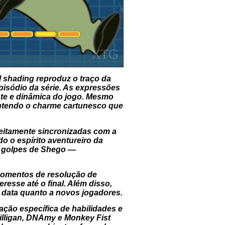
l shading reproduz o traço da
pisódio da série. As expressões
nte e dinâmica do jogo. Mesmo
antendo o charme cartunesco que
feitamente sincronizadas com a
o o espírito aventureiro da
e golpes de Shego —
 momentos de resolução de
resse até o final. Além disso,
a data quanto a novos jogadores.
ção específica de habilidades e
illigan, DNAmy e Monkey Fist