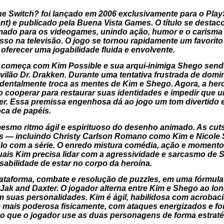
he Switch?
foi lançado em 2006 exclusivamente para o PlayS
ent) e publicado pela Buena Vista Games. O título se dest
do para os videogames, unindo ação, humor e o carisma c
sso na televisão. O jogo se tornou rapidamente um favorito 
 oferecer uma jogabilidade fluida e envolvente.
começa com Kim Possible e sua arqui-inimiga Shego sendo 
ilão Dr. Drakken. Durante uma tentativa frustrada de dom
identalmente troca as mentes de Kim e Shego. Agora, a hero
 cooperar para restaurar suas identidades e impedir que u
er. Essa premissa engenhosa dá ao jogo um tom divertido e
ca de papéis.
mesmo ritmo ágil e espirituoso do desenho animado. As cu
ns — incluindo Christy Carlson Romano como Kim e Nicole
culo com a série. O enredo mistura comédia, ação e momento
quais Kim precisa lidar com a agressividade e sarcasmo de
sabilidade de estar no corpo da heroína.
taforma, combate e resolução de puzzles, em uma fórmula 
Jak and Daxter
. O jogador alterna entre Kim e Shego ao l
em suas personalidades. Kim é ágil, habilidosa com acrobac
mais poderosa fisicamente, com ataques energizados e forç
do que o jogador use as duas personagens de forma estraté