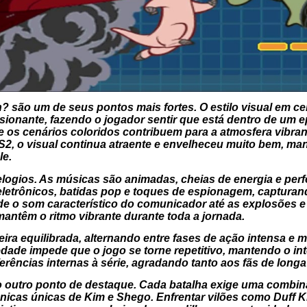
h?
são um de seus pontos mais fortes. O estilo visual em ce
ionante, fazendo o jogador sentir que está dentro de um e
 e os cenários coloridos contribuem para a atmosfera vibra
PS2, o visual continua atraente e envelheceu muito bem, m
le
.
logios. As músicas são animadas, cheias de energia e per
letrônicos, batidas pop e toques de espionagem, capturand
sde o som característico do comunicador até as explosões 
ntêm o ritmo vibrante durante toda a jornada.
ra equilibrada, alternando entre fases de ação intensa e
dade impede que o jogo se torne repetitivo, mantendo o inte
rências internas à série, agradando tanto aos fãs de long
o outro ponto de destaque. Cada batalha exige uma combina
nicas únicas de Kim e Shego. Enfrentar vilões como Duff K