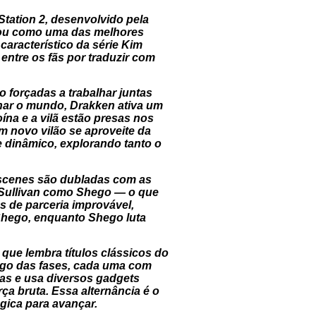
tation 2, desenvolvido pela
acou como uma das melhores
aracterístico da série
Kim
entre os fãs por traduzir com
forçadas a trabalhar juntas
inar o mundo, Drakken ativa um
ína e a vilã estão presas nos
m novo vilão se aproveite da
 dinâmico, explorando tanto o
tscenes são dubladas com as
 Sullivan como Shego — o que
s de parceria improvável,
 Shego, enquanto Shego luta
que lembra títulos clássicos do
ongo das fases, cada uma com
ias e usa diversos gadgets
a bruta. Essa alternância é o
gica para avançar.