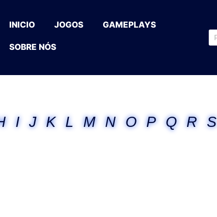
INICIO
JOGOS
GAMEPLAYS
SOBRE NÓS
H
I
J
K
L
M
N
O
P
Q
R
S