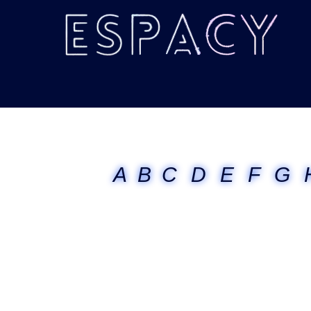
A
B
C
D
E
F
G