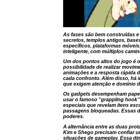
As fases são bem construídas e 
secretos, templos antigos, bases
específicos, plataformas móveis,
inteligente, com múltiplos cam
Um dos pontos altos do jogo é 
possibilidade de realizar movim
animações e a resposta rápida 
cada confronto. Além disso, há
que exigem atenção e domínio d
Os gadgets desempenham papel f
usar o famoso “grappling hook” 
especiais que revelam itens esc
passagens bloqueadas. Essas dif
poderes.
A alternância entre as duas pro
Kim e Shego precisam confiar um
situações de gameplay. Essa d