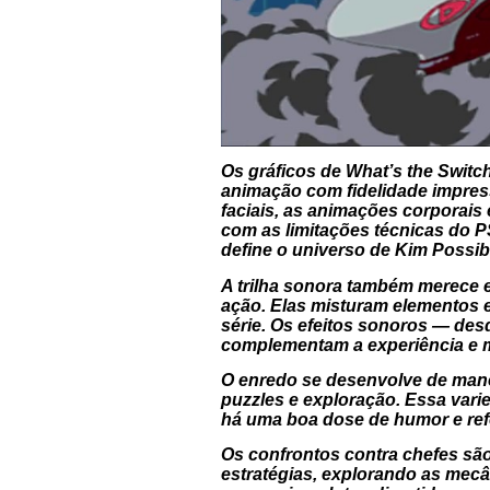
Os gráficos de
What’s the Switc
animação com fidelidade impress
faciais, as animações corporais
com as limitações técnicas do 
define o universo de
Kim Possib
A trilha sonora também merece e
ação. Elas misturam elementos e
série. Os efeitos sonoros — de
complementam a experiência e ma
O enredo se desenvolve de manei
puzzles e exploração. Essa varie
há uma boa dose de humor e refe
Os confrontos contra chefes sã
estratégias, explorando as mecâ