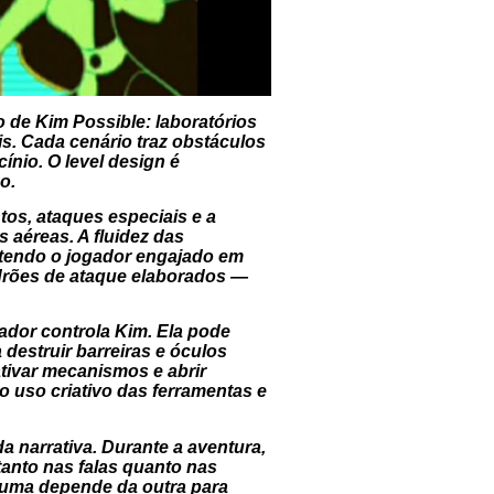
so de
Kim Possible
: laboratórios
is. Cada cenário traz obstáculos
ínio. O level design é
o.
os, ataques especiais e a
 aéreas. A fluidez das
ntendo o jogador engajado em
drões de ataque elaborados —
dor controla Kim. Ela pode
destruir barreiras e óculos
ativar mecanismos e abrir
 uso criativo das ferramentas e
 narrativa. Durante a aventura,
tanto nas falas quanto nas
 uma depende da outra para