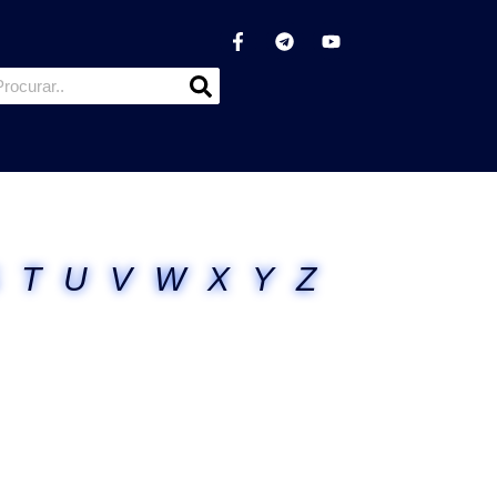
T
U
V
W
X
Y
Z