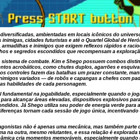
diversificadas, ambientadas em locais icônicos do univer
 inimigas, cidades futuristas e até o Quartel Global de Heró
 armadilhas e inimigos que exigem reflexos rápidos e racioc
inhos e segredos escondidos que recompensam a exploraçã
o sistema de combate. Kim e Shego possuem combos distint
entos acrobáticos, como chutes duplos, agarrões e esquivas
dos controles fazem das batalhas um prazer constante, ma
 inimigos variados — de robôs e capangas a chefes com pa
as habilidades de cada personagem.
undamental na jogabilidade, especialmente quando o joga
para alcançar áreas elevadas, dispositivos explosivos para 
ondidos. Já Shego utiliza seu poder de energia verde para 
erenças tornam cada sessão de jogo única, incentivando o
tagonistas não é apenas uma mecânica, mas também parte da
a na outra, mesmo relutantes, e essa relação é explorada 
inâmica cria momentos memoráveis, especialmente quando