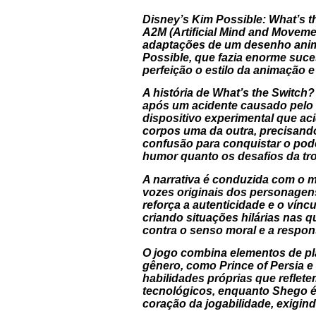
Disney’s Kim Possible: What’s t
A2M (Artificial Mind and Movem
adaptações de um desenho anima
Possible
, que fazia enorme suce
perfeição o estilo da animação e
A história de
What’s the Switch?
após um acidente causado pelo v
dispositivo experimental que ac
corpos uma da outra, precisando
confusão para conquistar o pod
humor quanto os desafios da tro
A narrativa é conduzida com o 
vozes originais dos personage
reforça a autenticidade e o vín
criando situações hilárias nas 
contra o senso moral e a respon
O jogo combina elementos de pla
gênero, como
Prince of Persia
e
habilidades próprias que reflet
tecnológicos, enquanto Shego é 
coração da jogabilidade, exigin