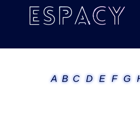
A
B
C
D
E
F
G