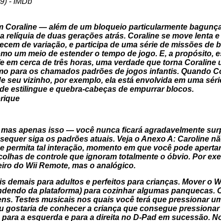
 Coraline — além de um bloqueio particularmente bagunç
a relíquia de duas gerações atrás. Coraline se move lenta
carecem de variação, e participa de uma série de missões d
omo um meio de estender o tempo de jogo. E, a propósito,
efe em cerca de três horas, uma verdade que torna Coraline 
mo para os chamados padrões de jogos infantis. Quando C
de seu vizinho, por exemplo, ela está envolvida em uma sér
de estilingue e quebra-cabeças de empurrar blocos.
, mas apenas isso — você nunca ficará agradavelmente su
sequer siga os padrões atuais. Veja o Anexo A: Caroline 
e permita tal interação, momento em que você pode apertar 
colhas de controle que ignoram totalmente o óbvio. Por ex
teiro do Wii Remote, mas o analógico.
s demais para adultos e perfeitos para crianças. Mover o W
ndendo da plataforma) para cozinhar algumas panquecas. O
vens. Testes musicais nos quais você terá que pressionar 
u gostaria de conhecer a criança que consegue pressionar a
, para a esquerda e para a direita no D-Pad em sucessão. 