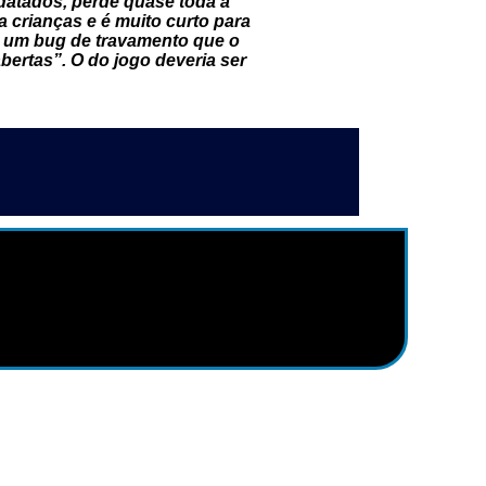
e datados, perde quase toda a
ra crianças e é muito curto para
rá um bug de travamento que o
bertas”. O do jogo deveria ser