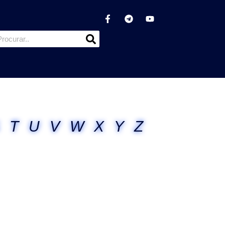
T
U
V
W
X
Y
Z