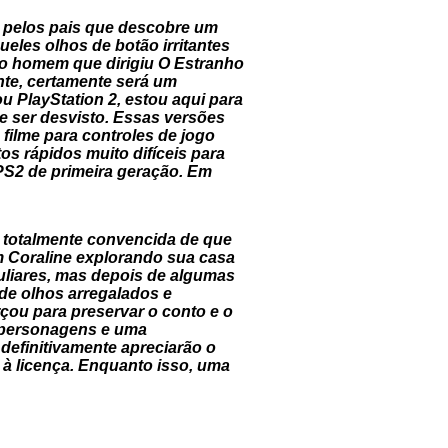
a pelos pais que descobre um
eles olhos de botão irritantes
smo homem que dirigiu O Estranho
nte, certamente será um
u PlayStation 2, estou aqui para
e ser desvisto. Essas versões
filme para controles de jogo
os rápidos muito difíceis para
PS2 de primeira geração. Em
u totalmente convencida de que
om Coraline explorando sua casa
culiares, mas depois de algumas
de olhos arregalados e
çou para preservar o conto e o
s personagens e uma
 definitivamente apreciarão o
 à licença. Enquanto isso, uma