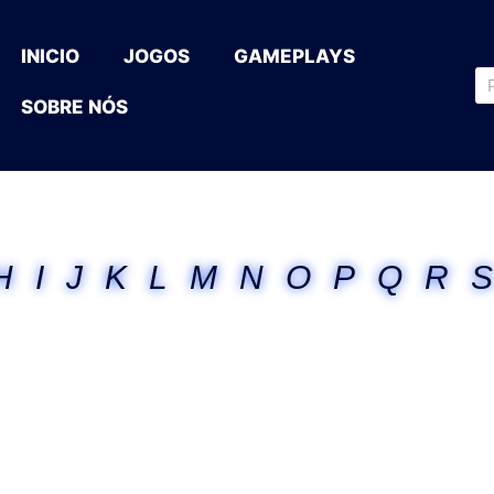
INICIO
JOGOS
GAMEPLAYS
SOBRE NÓS
H
I
J
K
L
M
N
O
P
Q
R
S