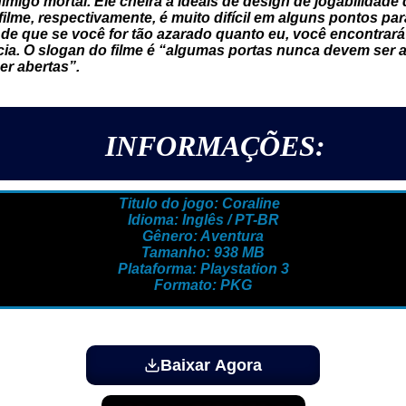
inimigo mortal. Ele cheira a ideais de design de jogabilidad
 filme, respectivamente, é muito difícil em alguns pontos pa
o de que se você for tão azarado quanto eu, você encontra
ia. O slogan do filme é “algumas portas nunca devem ser a
r abertas”.
INFORMAÇÕES:
Titulo do jogo: Coraline
Idioma: Inglês / PT-BR
Gênero: Aventura
Tamanho: 938 MB
Plataforma: Playstation 3
Formato: PKG
Baixar Agora