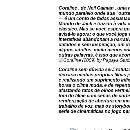
Coraline , de Neil Gaiman , um
mundo paralelo onde sua “outra 
— é um conto de fadas assustado
Mundo de Jack e trazido à vida 
clássico. Mas se você espera que
avisá-lo agora: o que você joga
interativas abandonam a narrati
datados e sem inspiração, um de
alguns adultos, muito menos cr
outras palavras, é isso que aco
Coraline sem dúvida será rotula
deixaria minhas próprias filhas
e realizando um suprimento infin
horas o clima muda, e de repent
afastando ratos de olhos vermel
tom do filme com cenas de cort
renderização de abertura em mov
trabalho de voz, mas os storybo
série de cinemáticas no jogo p