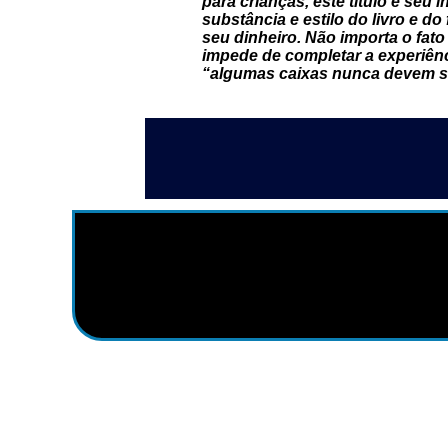
para crianças, este título é seu 
substância e estilo do livro e do
seu dinheiro. Não importa o fat
impede de completar a experiênc
“algumas caixas nunca devem se