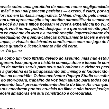
a novela sobre uma garotinha de mesmo nome negligenciad
mãe” e seu pai parecem perfeitos — exceto, é claro, por aqu
r rico em fantasia imaginativa. O filme, dirigido pelo me
com uma apresentação stop-motion ultraestilizada semelha
 você ou seus filhos possam reviver a experiência no Wii o
 aqui, você nunca poderá desjogar, e o que você vê não pod
va envolvente do livro e a transformação impressionante do 
sequilíbrio de quebra-cabeças ridiculamente fáceis e event
ianças, e visuais desleixados condizentes com um jogo de 
ntece quando o licenciamento não dá certo.
da como um jogo infantil devido ao assunto, mas não esto
 jogarem. Isso porque a história começa doce e inocente c
ito de tarefas servis para seus pais odiosos e vizinhos pe
e a garotinha está ultrapassando um inimigo enlouquecido 
hos na escuridão. O desenvolvedor Papaya Studio se esfor
e do storyboard, trabalho de voz bem atuado para todos o
imento total, presumivelmente direto do filme. As crianças
ards encobrem pontos cruciais do filme e não fazem justiça
arecem amadoras em sua construção e coreografia.