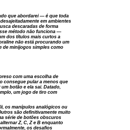
ado que abordarei — é que toda
 e desajeitadamente em ambientes
e busca descaradas de forma
 esse método não funciona —
um dos títulos mais curtos a
oraline não está procurando um
ie de minijogos simples como
rpreso com uma escolha de
não consegue pular a menos que
um botão e ela sai. Datado,
emplo, um jogo de tiro com
ii, os manípulos analógicos ou
utros são definitivamente muito
uma série de botões obscuros
lternar Z, C, Z e B enquanto
Normalmente, os desafios