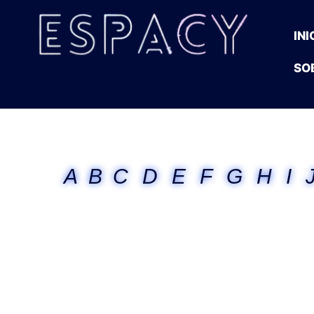
INI
SO
A
B
C
D
E
F
G
H
I