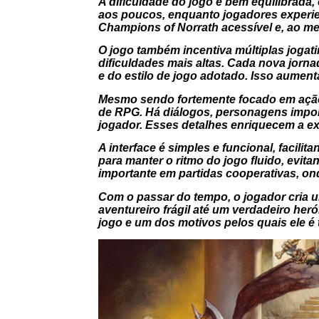
A dificuldade do jogo é bem equilibrada
aos poucos, enquanto jogadores experient
Champions of Norrath acessível e, ao m
O jogo também incentiva múltiplas jogat
dificuldades mais altas. Cada nova jorn
e do estilo de jogo adotado. Isso aumenta
Mesmo sendo fortemente focado em ação
de RPG. Há diálogos, personagens impor
jogador. Esses detalhes enriquecem a e
A interface é simples e funcional, facili
para manter o ritmo do jogo fluido, evi
importante em partidas cooperativas, on
Com o passar do tempo, o jogador cria
aventureiro frágil até um verdadeiro her
jogo e um dos motivos pelos quais ele é 