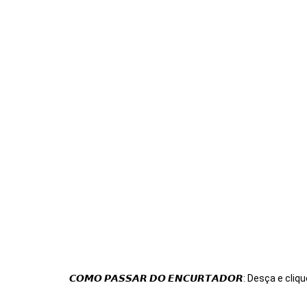
𝘾𝙊𝙈𝙊 𝙋𝘼𝙎𝙎𝘼𝙍 𝘿𝙊 𝙀𝙉𝘾𝙐𝙍𝙏𝘼𝘿𝙊𝙍: Desça e cliqu