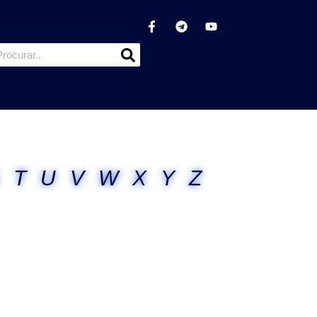
T
U
V
W
X
Y
Z