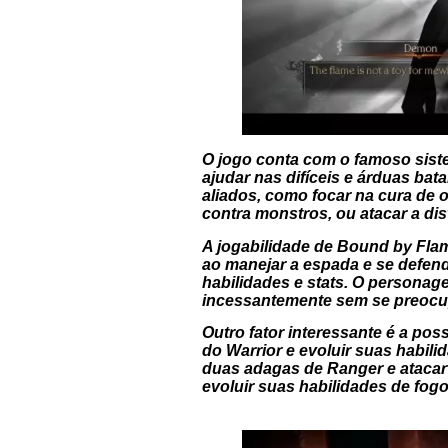
O jogo conta com o famoso siste
ajudar nas difíceis e árduas ba
aliados, como focar na cura de 
contra monstros, ou atacar a dis
A jogabilidade de Bound by Fla
ao manejar a espada e se defen
habilidades e stats. O personag
incessantemente sem se preocup
Outro fator interessante é a pos
do Warrior e evoluir suas habi
duas adagas de Ranger e atacar
evoluir suas habilidades de fo