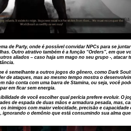
ma de Party, onde é possível convidar NPCs para se juntar
talhas. Outro atrativo também é a função “Orders”, em que
outros aliados – caso haja um mago no seu grupo -, atacar 
tância.
me é semelhante a outros jogos do gênero, como Dark Soul
der de ataques, mas ao mesmo tempo mostra o desenvolvime
em não conta com uma barra de Stamina, ou seja, você pode
ar em ficar sem energia.
sibilidade de você escolher qual perícia prefere evoluir. O
lidades de espada de duas mãos e armadura pesada, mas, ca
 os inimigos com maior velocidade, precisão e capacidade
go, ignorando o demônio que está consumindo sua alma quer