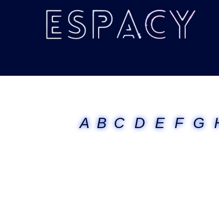
A
B
C
D
E
F
G