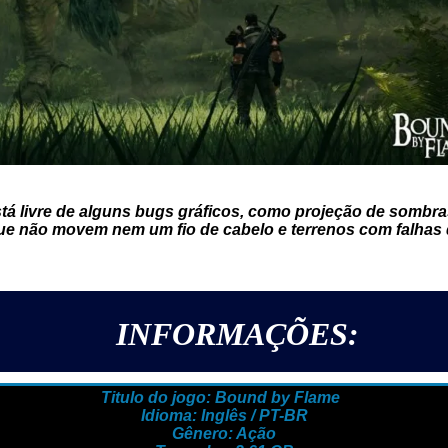
tá livre de alguns bugs gráficos, como projeção de sombr
que não movem nem um fio de cabelo e terrenos com falhas
INFORMAÇÕES:
Titulo do jogo: Bound by Flame
Idioma: Inglês / PT-BR
Gênero: Ação