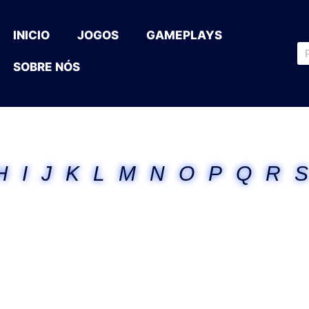
INICIO
JOGOS
GAMEPLAYS
SOBRE NÓS
H
I
J
K
L
M
N
O
P
Q
R
S