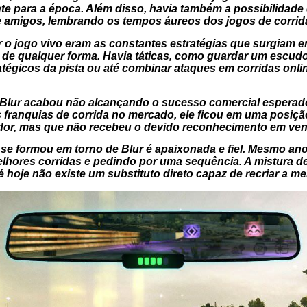
te para a época. Além disso, havia também a possibilidade d
re amigos, lembrando os tempos áureos dos jogos de corrid
r o jogo vivo eram as constantes estratégias que surgiam e
 de qualquer forma. Havia táticas, como guardar um escud
tégicos da pista ou até combinar ataques em corridas onlin
Blur
acabou não alcançando o sucesso comercial esperad
 franquias de corrida no mercado, ele ficou em uma posiç
dor, mas que não recebeu o devido reconhecimento em ven
 se formou em torno de
Blur
é apaixonada e fiel. Mesmo an
ores corridas e pedindo por uma sequência. A mistura de 
é hoje não existe um substituto direto capaz de recriar a m