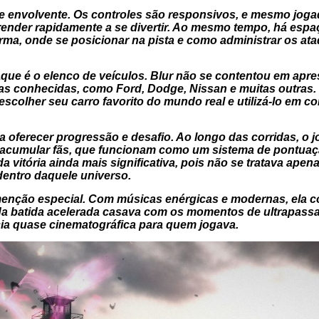
el e envolvente. Os controles são responsivos, e mesmo j
nder rapidamente a se divertir. Ao mesmo tempo, há espaço
rma, onde se posicionar na pista e como administrar os a
que é o elenco de veículos.
Blur
não se contentou em apres
s conhecidas, como Ford, Dodge, Nissan e muitas outras. I
scolher seu carro favorito do mundo real e utilizá-lo em co
 oferecer progressão e desafio. Ao longo das corridas, o jo
 e acumular fãs, que funcionam como um sistema de pontuaç
 vitória ainda mais significativa, pois não se tratava ape
dentro daquele universo.
nção especial. Com músicas enérgicas e modernas, ela c
Cada batida acelerada casava com os momentos de ultrapass
cia quase cinematográfica para quem jogava.