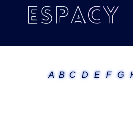
A
B
C
D
E
F
G