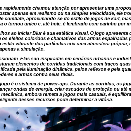
 e rapidamente chamou atenção por apresentar uma propost
ostar apenas em realismo ou na simples velocidade, ele t
e combate, aproximando-se do estilo de jogos de kart, ma
a o tornou único e, até hoje, é lembrado com carinho por m
lhos ao iniciar
Blur
é sua estética visual. O jogo apresenta c
 os efeitos coloridos e chamativos das armas espalhadas 
o estilo vibrante das partículas cria uma atmosfera própria
apenas a simulação.
ionam. Elas são inspiradas em cenários urbanos e industr
turam elementos de corridas tradicionais com traços quase 
ificada pela iluminação dinâmica, pelos reflexos e pela qu
deres e armas contra seus rivais.
jogo é o sistema de power-ups. Durante as corridas, os jo
lançar ondas de energia, criar escudos de proteção ou até
 mecânica, embora remeta a jogos mais casuais, é equilibr
teligente desses recursos pode determinar a vitória.