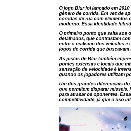
O jogo
Blur
foi lançado em 2010
gênero de corrida. Em vez de ap
corridas de rua com elementos d
moderno. Essa identidade híbrid
O primeiro ponto que salta aos o
detalhados, que contrastam com
entre o realismo dos veículos e 
jogos de corrida que buscavam 
As pistas de
Blur
também impress
pontes extensas e locais que mis
sensação de velocidade é intens
quando os jogadores utilizam po
Um dos grandes diferenciais do 
que permitem disparar mísseis, 
para atrasar os oponentes. Essa
competitividade, já que o uso in