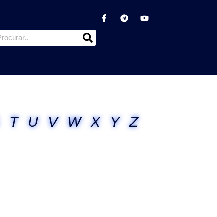
T
U
V
W
X
Y
Z