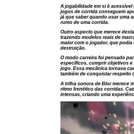
A jogabilidade em si é acessív
jogos de corrida conseguem apre
já que saber quando usar uma a
rumo de uma corrida.
Outro aspecto que merece desta
trazendo modelos reais de marca
maior com o jogador, que podia e
destruição.
O modo carreira foi pensado para
específicos, cumprir objetivos
jogo. Essa mecânica tornava cada
também de conquistar respeito 
A trilha sonora de
Blur
merece me
ritmo frenético das corridas. 
intensas, criando uma experiên