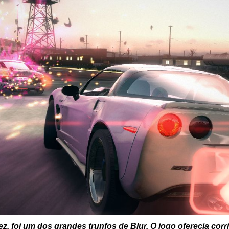
vez, foi um dos grandes trunfos de
Blur
. O jogo oferecia corr