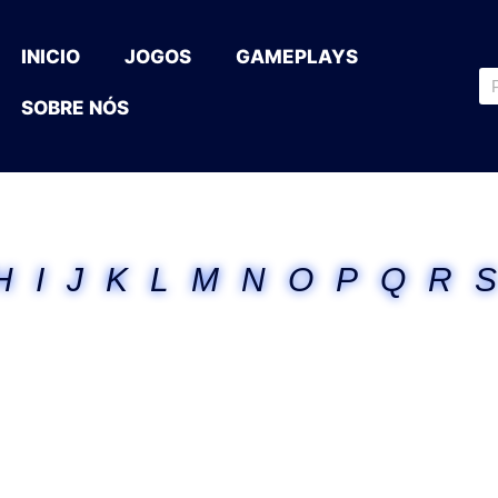
INICIO
JOGOS
GAMEPLAYS
SOBRE NÓS
H
I
J
K
L
M
N
O
P
Q
R
S