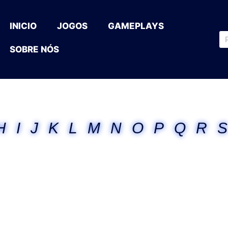
INICIO
JOGOS
GAMEPLAYS
SOBRE NÓS
H
I
J
K
L
M
N
O
P
Q
R
S