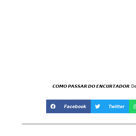
𝘾𝙊𝙈𝙊 𝙋𝘼𝙎𝙎𝘼𝙍 𝘿𝙊 𝙀𝙉𝘾𝙐𝙍𝙏𝘼𝘿𝙊𝙍: 
Facebook
Twitter