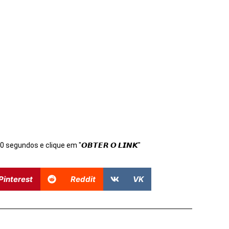
s 10 segundos e clique em "𝙊𝘽𝙏𝙀𝙍 𝙊 𝙇𝙄𝙉𝙆"
Pinterest
Reddit
VK