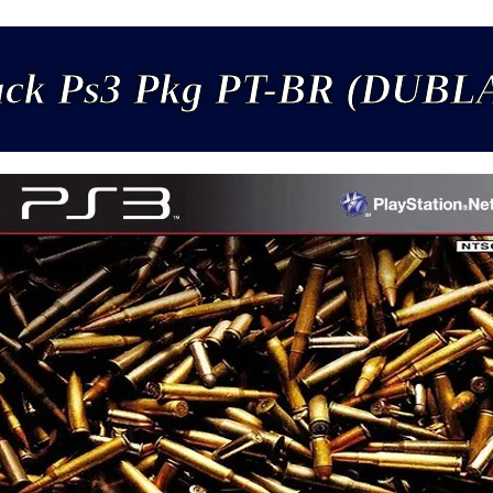
ack Ps3 Pkg PT-BR (DUBL