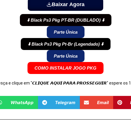
Baixar Agora
⬇️ Black Ps3 Pkg PT-BR (DUBLADO) ⬇️
Parte Única
⬇️ Black Ps3 Pkg Pt-Br (Legendado) ⬇️
Parte Única
COMO INSTALAR JOGO PKG
Desça e clique em "𝘾𝙇𝙄𝙌𝙐𝙀 𝘼𝙌𝙐𝙄 𝙋𝘼𝙍𝘼 𝙋𝙍𝙊𝙎𝙎𝙀𝙂𝙐𝙄𝙍" espere o
WhatsApp
Telegram
Email