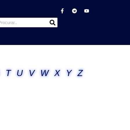
T
U
V
W
X
Y
Z