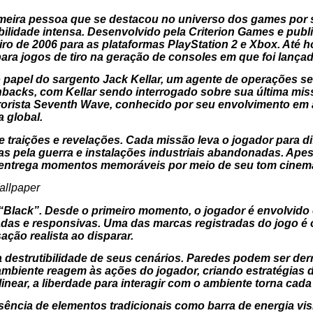
rimeira pessoa que se destacou no universo dos games por
ilidade intensa. Desenvolvido pela Criterion Games e publi
eiro de 2006 para as plataformas PlayStation 2 e Xbox. Até
para jogos de tiro na geração de consoles em que foi lançad
papel do sargento Jack Kellar, um agente de operações sec
backs, com Kellar sendo interrogado sobre sua última miss
rorista Seventh Wave, conhecido por seu envolvimento em a
 global.
 traições e revelações. Cada missão leva o jogador para di
 pela guerra e instalações industriais abandonadas. Apes
 entrega momentos memoráveis por meio de seu tom cinema
 “Black”. Desde o primeiro momento, o jogador é envolvido 
das e responsivas. Uma das marcas registradas do jogo é 
ção realista ao disparar.
 destrutibilidade de seus cenários. Paredes podem ser der
ambiente reagem às ações do jogador, criando estratégias
inear, a liberdade para interagir com o ambiente torna cad
sência de elementos tradicionais como barra de energia vis