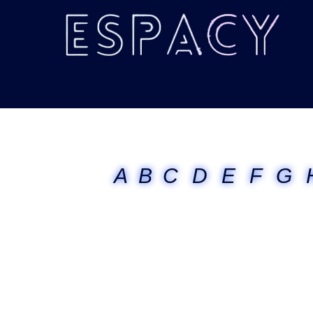
A
B
C
D
E
F
G