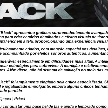
“Black” apresentou gráficos surpreendentemente avançados
s para criar cenários detalhados e efeitos visuais de tirar o
ntal enchem a tela, proporcionando uma experiência visual
culosamente criados, com atenção especial aos detalhes, d
é acompanhado por efeitos sonoros autênticos, aumentand
derável, especialmente em dificuldades mais altas. A intelig
usar estratégias para sobreviver. A munição é relativamente
es. Além disso, não há sistema de salvação no meio das m
ack” foi amplamente elogiado pela crítica especializada.
l e jogabilidade empolgante, embora alguns critícos tenha
ade perdida.
 conquistar uma base fiel de fãs e ainda é lembrado como