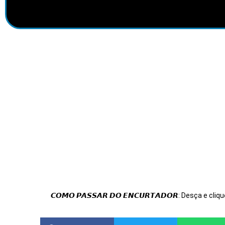
𝘾𝙊𝙈𝙊 𝙋𝘼𝙎𝙎𝘼𝙍 𝘿𝙊 𝙀𝙉𝘾𝙐𝙍𝙏𝘼𝘿𝙊𝙍: Desça e cliqu