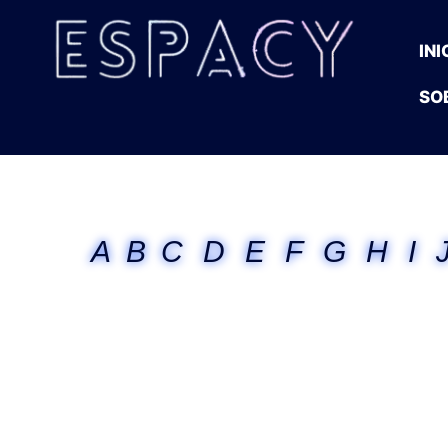
INI
SO
A
B
C
D
E
F
G
H
I