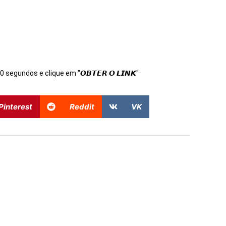
s 10 segundos e clique em "𝙊𝘽𝙏𝙀𝙍 𝙊 𝙇𝙄𝙉𝙆"
Pinterest
Reddit
VK