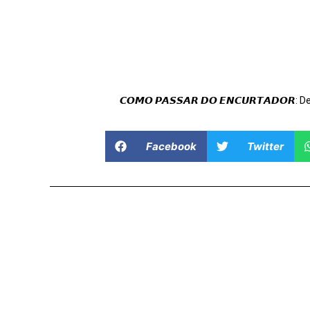
𝘾𝙊𝙈𝙊 𝙋𝘼𝙎𝙎𝘼𝙍 𝘿𝙊 𝙀𝙉𝘾𝙐𝙍𝙏𝘼𝘿𝙊𝙍: 
Facebook
Twitter