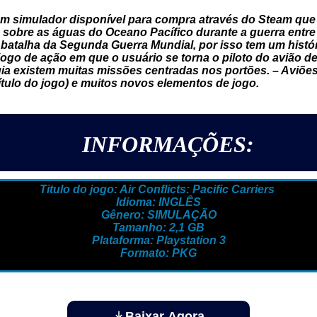
 é um simulador disponível para compra através do Steam que
 sobre as águas do Oceano Pacífico durante a guerra entre
batalha da Segunda Guerra Mundial, por isso tem um histó
go de ação em que o usuário se torna o piloto do avião de
ia existem muitas missões centradas nos portões. – Aviões 
ítulo do jogo) e muitos novos elementos de jogo.
INFORMAÇÕES:
Titulo do jogo: Air Conflicts: Pacific Carriers
Idioma: INGLÊS
Gênero: SIMULAÇÃO
Tamanho: 2,1 GB
Plataforma: Playstation 3
Formato: PKG
Baixar Agora