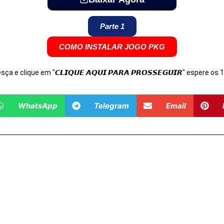
Parte 1
COMO INSTALAR JOGO PKG
Desça e clique em "𝘾𝙇𝙄𝙌𝙐𝙀 𝘼𝙌𝙐𝙄 𝙋𝘼𝙍𝘼 𝙋𝙍𝙊𝙎𝙎𝙀𝙂𝙐𝙄𝙍" espere o
WhatsApp
Telegram
Email