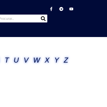
T
U
V
W
X
Y
Z