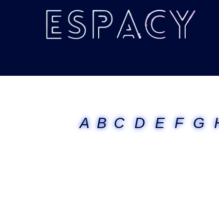
A
B
C
D
E
F
G