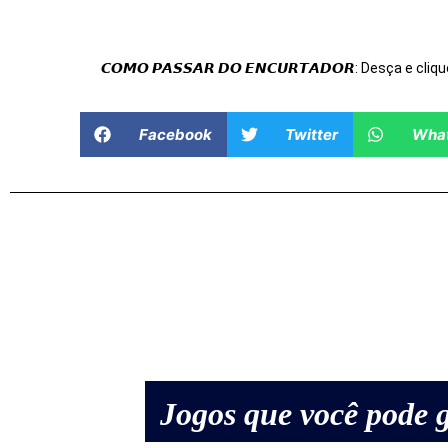
𝘾𝙊𝙈𝙊 𝙋𝘼𝙎𝙎𝘼𝙍 𝘿𝙊 𝙀𝙉𝘾𝙐𝙍𝙏𝘼𝘿𝙊𝙍: Desça e cliqu
Facebook
Twitter
Wha
Jogos que você pode g