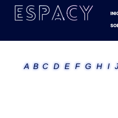
INI
SO
A
B
C
D
E
F
G
H
I