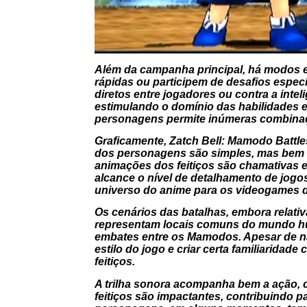
Além da campanha principal, há modos e
rápidas ou participem de desafios espec
diretos entre jogadores ou contra a inteli
estimulando o domínio das habilidades 
personagens permite inúmeras combinaçõ
Graficamente, Zatch Bell: Mamodo Battles
dos personagens são simples, mas bem de
animações dos feitiços são chamativas e
alcance o nível de detalhamento de jogos
universo do anime para os videogames d
Os cenários das batalhas, embora relativ
representam locais comuns do mundo hu
embates entre os Mamodos. Apesar de não
estilo do jogo e criar certa familiarida
feitiços.
A trilha sonora acompanha bem a ação, 
feitiços são impactantes, contribuindo p