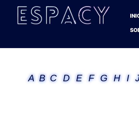
INI
SO
A
B
C
D
E
F
G
H
I