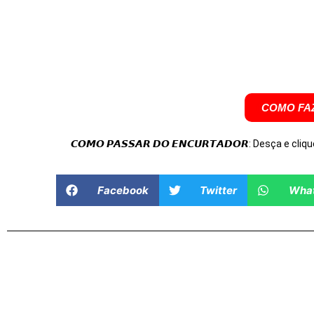
COMO FAZ
𝘾𝙊𝙈𝙊 𝙋𝘼𝙎𝙎𝘼𝙍 𝘿𝙊 𝙀𝙉𝘾𝙐𝙍𝙏𝘼𝘿𝙊𝙍: Desça e cliqu
Facebook
Twitter
Wha