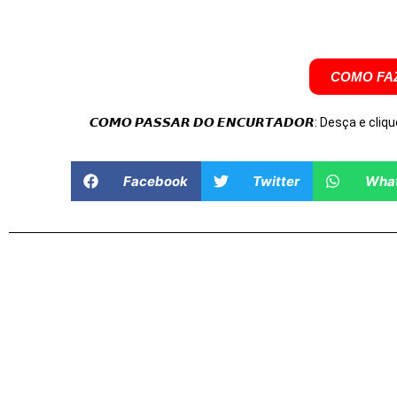
COMO FAZ
𝘾𝙊𝙈𝙊 𝙋𝘼𝙎𝙎𝘼𝙍 𝘿𝙊 𝙀𝙉𝘾𝙐𝙍𝙏𝘼𝘿𝙊𝙍: Desça e cliqu
Facebook
Twitter
Wha