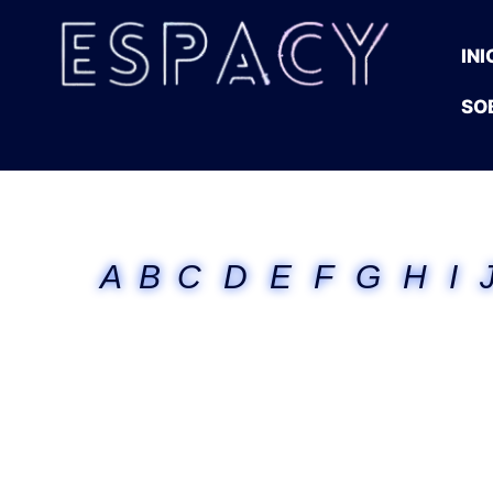
INI
SO
A
B
C
D
E
F
G
H
I