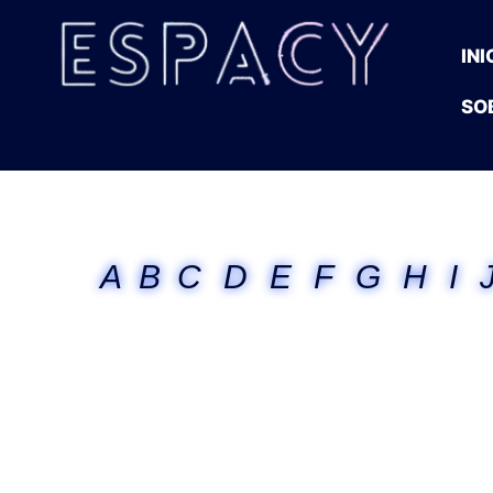
INI
SO
A
B
C
D
E
F
G
H
I