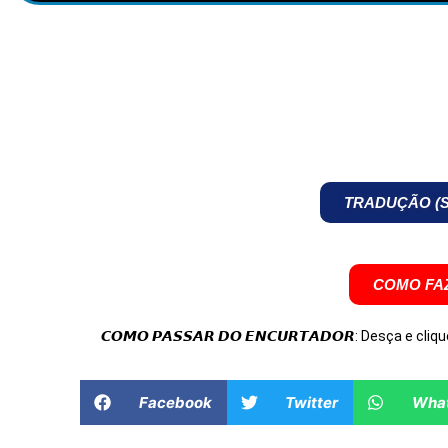
TRADUÇÃO (S
COMO FAZ
𝘾𝙊𝙈𝙊 𝙋𝘼𝙎𝙎𝘼𝙍 𝘿𝙊 𝙀𝙉𝘾𝙐𝙍𝙏𝘼𝘿𝙊𝙍: Desça e cliqu
Facebook
Twitter
Wha