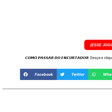
(ESSE JOG
𝘾𝙊𝙈𝙊 𝙋𝘼𝙎𝙎𝘼𝙍 𝘿𝙊 𝙀𝙉𝘾𝙐𝙍𝙏𝘼𝘿𝙊𝙍: Desça e cliqu
Facebook
Twitter
Wha