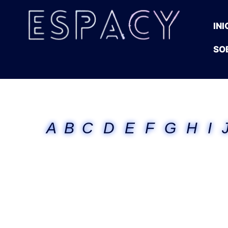
INI
SO
A
B
C
D
E
F
G
H
I