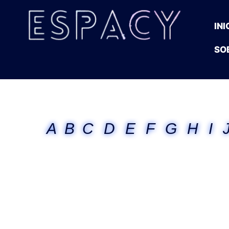
INI
SO
A
B
C
D
E
F
G
H
I