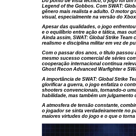
Do ponto de vista técnico, o jogo foi u
Legend of the Gobbos
. Com
SWAT: Globa
gênero mais realista e adulto. O motor g
visual, especialmente na versão do Xbox
Apesar das qualidades, o jogo enfrentou
e o equilíbrio entre ação e tática, mas ou
Ainda assim,
SWAT: Global Strike Team
c
realismo e disciplina militar em vez de pu
Com o passar dos anos, o título passou 
mesmo sucesso comercial de séries co
cooperação internacional continua relev
Ghost Recon Advanced Warfighter
e
SW
A importância de
SWAT: Global Strike T
glorificar a guerra, o jogo enfatiza o co
shooters convencionais, tornando-o uma
habilidade, mas também um julgamento d
A atmosfera de tensão constante, combi
o jogador se sinta verdadeiramente no p
maiores virtudes do jogo e o que o torna