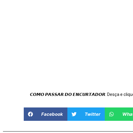
𝘾𝙊𝙈𝙊 𝙋𝘼𝙎𝙎𝘼𝙍 𝘿𝙊 𝙀𝙉𝘾𝙐𝙍𝙏𝘼𝘿𝙊𝙍: Desça e cliqu
Facebook
Twitter
Wha