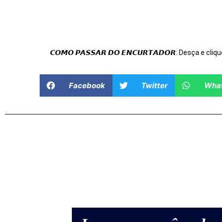
𝘾𝙊𝙈𝙊 𝙋𝘼𝙎𝙎𝘼𝙍 𝘿𝙊 𝙀𝙉𝘾𝙐𝙍𝙏𝘼𝘿𝙊𝙍: Desça e cliqu
Facebook
Twitter
Wha