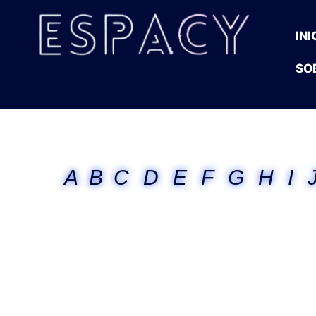
INI
SO
A
B
C
D
E
F
G
H
I