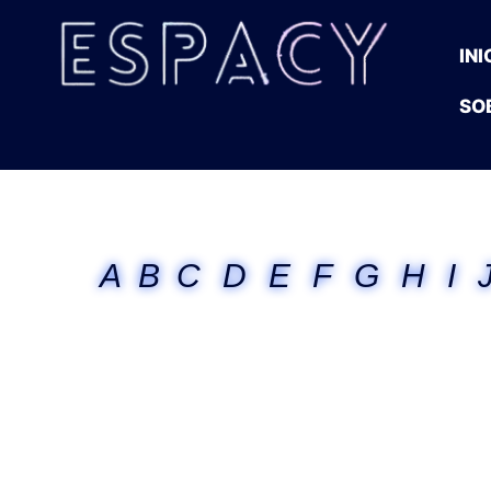
INI
SO
A
B
C
D
E
F
G
H
I