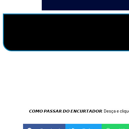
𝘾𝙊𝙈𝙊 𝙋𝘼𝙎𝙎𝘼𝙍 𝘿𝙊 𝙀𝙉𝘾𝙐𝙍𝙏𝘼𝘿𝙊𝙍: Desça e cliqu