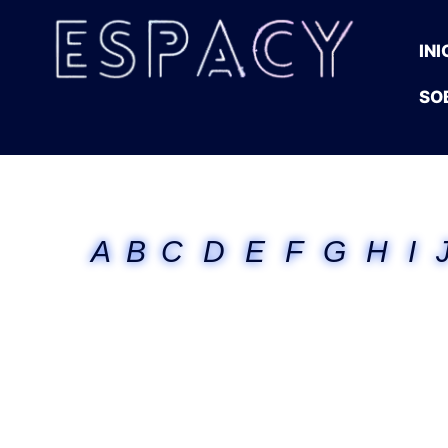
INI
SO
A
B
C
D
E
F
G
H
I