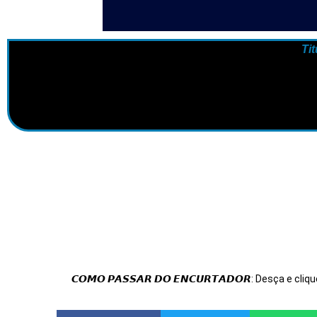
Ti
𝘾𝙊𝙈𝙊 𝙋𝘼𝙎𝙎𝘼𝙍 𝘿𝙊 𝙀𝙉𝘾𝙐𝙍𝙏𝘼𝘿𝙊𝙍: Desça e cliqu