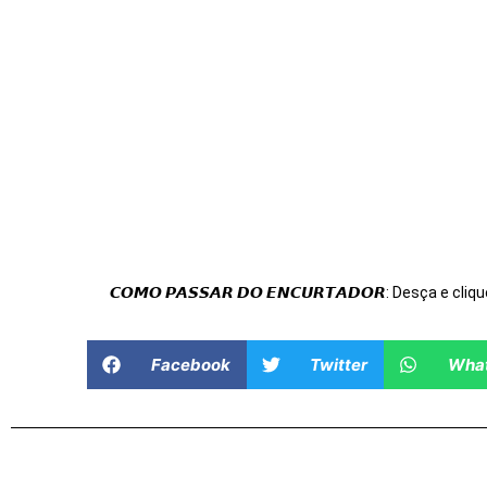
𝘾𝙊𝙈𝙊 𝙋𝘼𝙎𝙎𝘼𝙍 𝘿𝙊 𝙀𝙉𝘾𝙐𝙍𝙏𝘼𝘿𝙊𝙍: Desça e cliqu
Facebook
Twitter
Wha