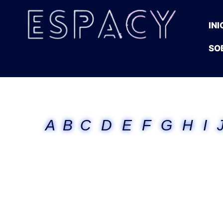
INI
SO
A
B
C
D
E
F
G
H
I