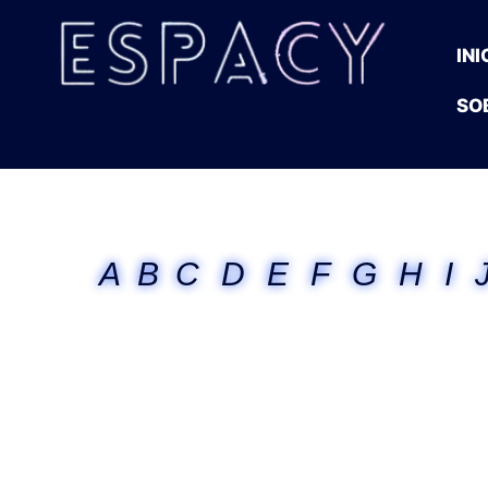
INI
SO
A
B
C
D
E
F
G
H
I