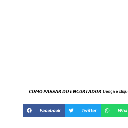
𝘾𝙊𝙈𝙊 𝙋𝘼𝙎𝙎𝘼𝙍 𝘿𝙊 𝙀𝙉𝘾𝙐𝙍𝙏𝘼𝘿𝙊𝙍: Desça e cliqu
Facebook
Twitter
Wha