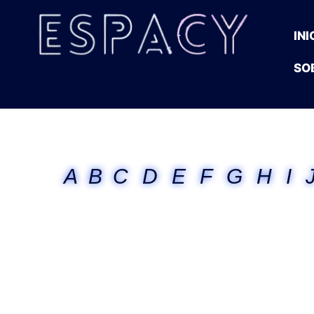
INI
SO
A
B
C
D
E
F
G
H
I