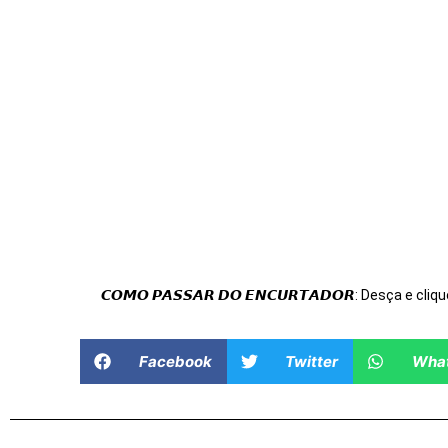
𝘾𝙊𝙈𝙊 𝙋𝘼𝙎𝙎𝘼𝙍 𝘿𝙊 𝙀𝙉𝘾𝙐𝙍𝙏𝘼𝘿𝙊𝙍: Desça e cliqu
Facebook
Twitter
Wha