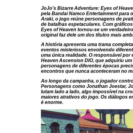
JoJo’s Bizarre Adventure: Eyes of Heav
pela
Bandai Namco Entertainment
para 
Araki
, o jogo reúne personagens de prat
de batalhas espetaculares. Com gráficos 
Eyes of Heaven tornou-se um verdadeiro p
original faz dele um dos títulos mais am
A história apresenta uma trama completa
eventos misteriosos envolvendo diferent
uma única realidade. O responsável por 
Heaven Ascension DIO, que adquiriu um 
personagens de diferentes épocas precis
encontros que nunca aconteceram no m
Ao longo da campanha, o jogador control
Personagens como
Jonathan Joestar
,
Jo
lutam lado a lado, algo impossível na cr
maiores atrativos do jogo. Os diálogos 
é enorme.