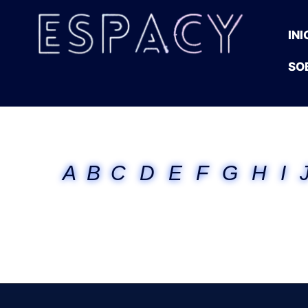
INI
SO
A
B
C
D
E
F
G
H
I