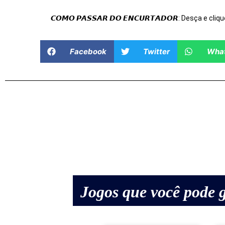
𝘾𝙊𝙈𝙊 𝙋𝘼𝙎𝙎𝘼𝙍 𝘿𝙊 𝙀𝙉𝘾𝙐𝙍𝙏𝘼𝘿𝙊𝙍: Desça e cliqu
Facebook
Twitter
Wha
Jogos que você pode g