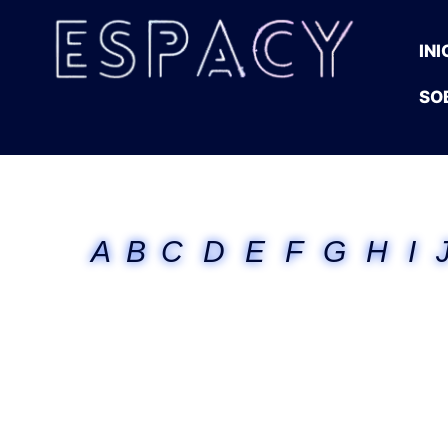
INI
SO
A
B
C
D
E
F
G
H
I