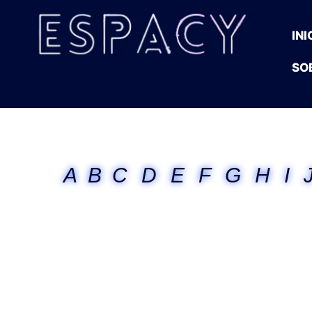
INI
SO
A
B
C
D
E
F
G
H
I