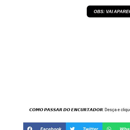
OBS: VAI APARE
𝘾𝙊𝙈𝙊 𝙋𝘼𝙎𝙎𝘼𝙍 𝘿𝙊 𝙀𝙉𝘾𝙐𝙍𝙏𝘼𝘿𝙊𝙍: Desça e cliqu
Facebook
Twitter
Wha