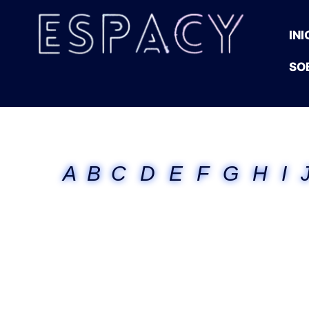
INI
SO
A
B
C
D
E
F
G
H
I