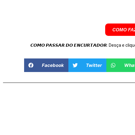
COMO FAZ
𝘾𝙊𝙈𝙊 𝙋𝘼𝙎𝙎𝘼𝙍 𝘿𝙊 𝙀𝙉𝘾𝙐𝙍𝙏𝘼𝘿𝙊𝙍: Desça e cliqu
Facebook
Twitter
Wha