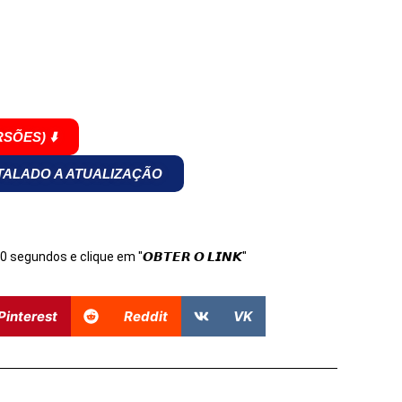
SÕES) ⬇️
STALADO A ATUALIZAÇÃO
s 10 segundos e clique em "𝙊𝘽𝙏𝙀𝙍 𝙊 𝙇𝙄𝙉𝙆"
Pinterest
Reddit
VK