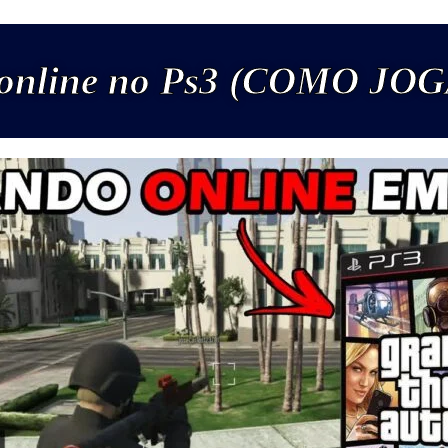
online no Ps3 (COMO JOG