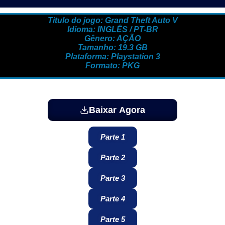
Titulo do jogo: Grand Theft Auto V
Idioma: INGLÊS / PT-BR
Gênero: AÇÃO
Tamanho: 19.3 GB
Plataforma: Playstation 3
Formato: PKG
Baixar Agora
Parte 1
Parte 2
Parte 3
Parte 4
Parte 5