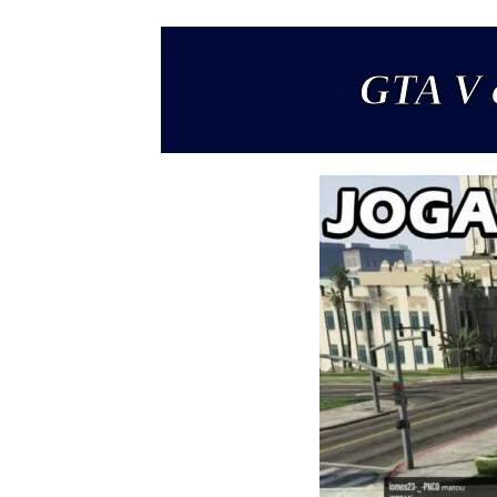
GTA V 