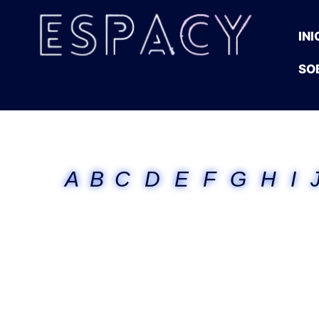
INI
SO
A
B
C
D
E
F
G
H
I