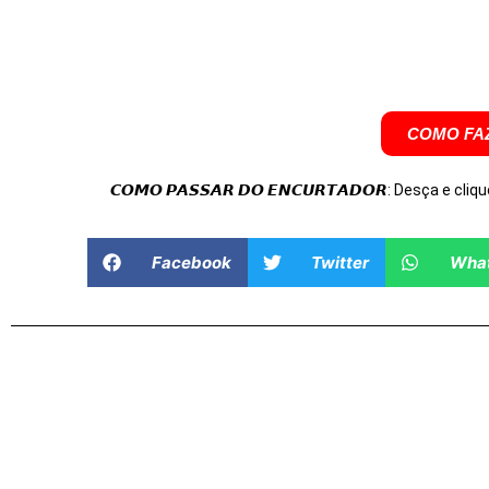
COMO FAZ
𝘾𝙊𝙈𝙊 𝙋𝘼𝙎𝙎𝘼𝙍 𝘿𝙊 𝙀𝙉𝘾𝙐𝙍𝙏𝘼𝘿𝙊𝙍: Desça e cliqu
Facebook
Twitter
Wha